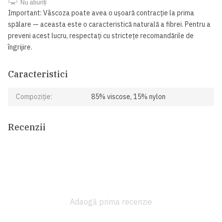
Nu aburiți
Important: Vâscoza poate avea o ușoară contracție la prima
spălare — aceasta este o caracteristică naturală a fibrei. Pentru a
preveni acest lucru, respectați cu strictețe recomandările de
îngrijire.
Caracteristici
Compoziție:
85% viscose, 15% nylon
Recenzii
Adaogă prima recenzie