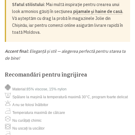
Sfatul stilistului:
Mai multă inspirație pentru crearea unui
look armonios găsiți în secțiunea
pijamale și haine de casă
.
Vă așteptăm cu drag la probă în magazinele Jolie din
Chișinău, iar pentru comenzi online asigurăm livrare rapidă în
toată Moldova.
Accent final:
Eleganță și stil — alegerea perfectă pentru starea ta
de bine!
Recomandări pentru îngrijirea
Material:
85% viscose, 15% nylon
Spălare la mașină la temperatură maximă 30°C, program foarte delicat
A nu se folosi înălbitor
Temperatura maximă de călcare
Nu curățați chimic
Nu uscați la uscător