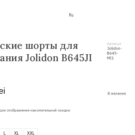
Ru
ские шорты для
Артикул
Jolidon-
B645-
ания Jolidon B645JI
MI1
ei
В желания
для отображения накопительной скидки
L
XL
XXL