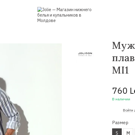
Муж
плав
MI1
760 L
В наличии
%
Войти
Размер
S
M