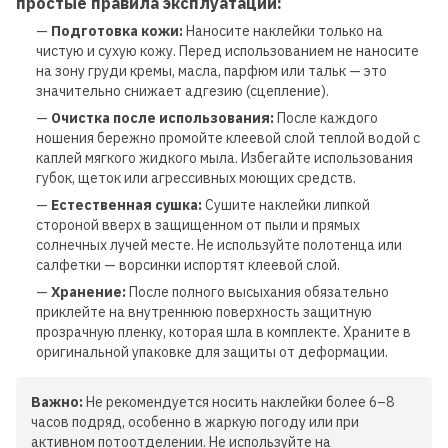
простые правила эксплуатации:
—
Подготовка кожи:
Наносите наклейки только на
чистую и сухую кожу. Перед использованием не наносите
на зону груди кремы, масла, парфюм или тальк — это
значительно снижает адгезию (сцепление).
—
Очистка после использования:
После каждого
ношения бережно промойте клеевой слой теплой водой с
каплей мягкого жидкого мыла. Избегайте использования
губок, щеток или агрессивных моющих средств.
—
Естественная сушка:
Сушите наклейки липкой
стороной вверх в защищенном от пыли и прямых
солнечных лучей месте. Не используйте полотенца или
салфетки — ворсинки испортят клеевой слой.
—
Хранение:
После полного высыхания обязательно
приклейте на внутреннюю поверхность защитную
прозрачную пленку, которая шла в комплекте. Храните в
оригинальной упаковке для защиты от деформации.
Важно:
Не рекомендуется носить наклейки более 6–8
часов подряд, особенно в жаркую погоду или при
активном потоотделении. Не используйте на