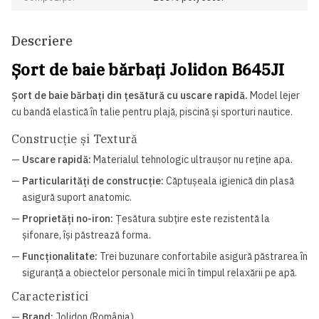
Descriere
Șort de baie bărbați Jolidon B645JI
Șort de baie bărbați din țesătură cu uscare rapidă.
Model lejer
cu bandă elastică în talie pentru plajă, piscină și sporturi nautice.
Construcție și Textură
—
Uscare rapidă:
Materialul tehnologic ultraușor nu reține apa.
—
Particularități de construcție:
Căptușeala igienică din plasă
asigură suport anatomic.
—
Proprietăți no-iron:
Țesătura subțire este rezistentă la
șifonare, își păstrează forma.
—
Funcționalitate:
Trei buzunare confortabile asigură păstrarea în
siguranță a obiectelor personale mici în timpul relaxării pe apă.
Caracteristici
—
Brand:
Jolidon (România)