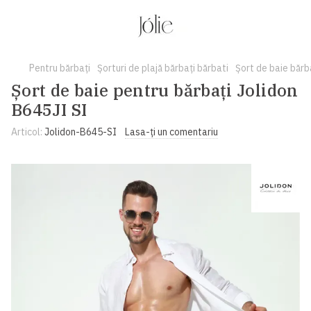
Рentru bărbați
Șorturi de plajă bărbați bărbati
Șort de baie bărb
Șort de baie pentru bărbați Jolidon
B645JI SI
Articol:
Jolidon-B645-SI
Lasa-ți un comentariu