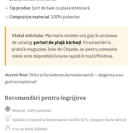
—
Tip produs:
Șort de baie cu plasă interioară.
—
Compoziție material:
100% poliester.
Sfatul stilistului:
Mai multe modele veți găsi în secțiunea
de catalog
șorturi de plajă bărbați
. Vă așteptăm la
probă în magazinul Jolie din Chișinău, iar pentru comenzile
online este disponibilă livrarea rapidă în toată Moldova.
Accent final:
Stilul și încrederea dumneavoastră — alegerea unui
gust excepțional!
Recomandări pentru îngrijirea
Material: 100% poliester
Spălare la mașină la temperatură maximă 30°C, program foarte delicat
A nu se folosi înălbitor