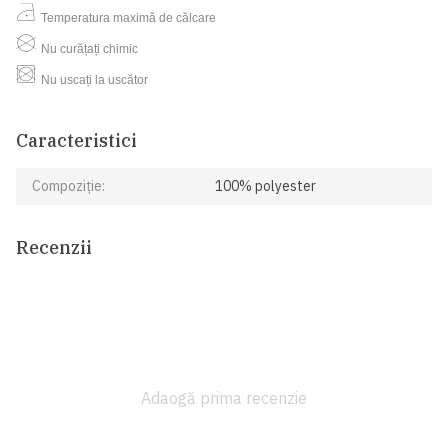
Temperatura maximă de călcare
Nu curățați chimic
Nu uscați la uscător
Caracteristici
Compoziție:
100% polyester
Recenzii
Adaogă prima recenzie