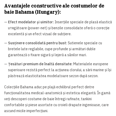
Avantajele constructive ale costumelor de
baie Bahama (Hungary):
—
Efect modelator și uimitor:
Inserțiile speciale de plasă elastică
uтяgătoare (power-net) și benzile consolidate oferă o corecție
excelentă și un efect vizual de subțiere.
—
Susținere consolidată pentru bust:
Sutienele speciale cu
bretele late reglabile, cupe profunde și armături duble
garantează o fixare sigură și lejeră a sânilor mari.
—
Țesături premium de înaltă densitate:
Materialele europene
superioare rezistă perfect la acțiunea clorului, a sării marine și își
păstrează elasticitatea modelatoare sezon după sezon.
Colecțiile Bahama aduc pe plajă echilibrul perfect dintre
funcționalitatea medical-anatomică și estetica elegantă. În gamă
veți descoperi costume de baie întregi rafinate, tankini
confortabile și piese asortate cu croieli drapate ingenioase, care
ascund micile imperfecțiuni.