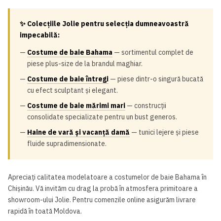
✨ Colecțiile Jolie pentru selecția dumneavoastră
impecabilă:
—
Costume de baie Bahama
— sortimentul complet de
piese plus-size de la brandul maghiar.
—
Costume de baie întregi
— piese dintr-o singură bucată
cu efect sculptant și elegant.
—
Costume de baie mărimi mari
— construcții
consolidate specializate pentru un bust generos.
—
Haine de vară și vacanță damă
— tunici lejere și piese
fluide supradimensionate.
Apreciați calitatea modelatoare a costumelor de baie Bahama în
Chișinău. Vă invităm cu drag la probă în atmosfera primitoare a
showroom-ului Jolie. Pentru comenzile online asigurăm livrare
rapidă în toată Moldova.