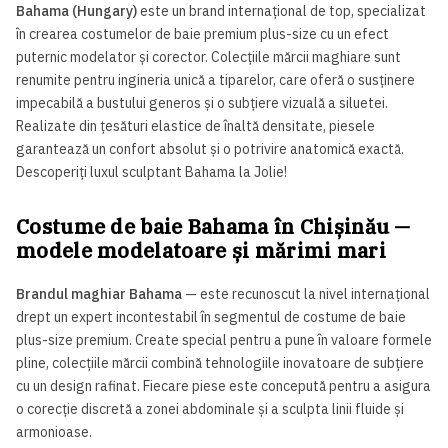
Bahama (Hungary)
este un brand internațional de top, specializat
în crearea costumelor de baie premium plus-size cu un efect
puternic modelator și corector. Colecțiile mărcii maghiare sunt
renumite pentru ingineria unică a tiparelor, care oferă o susținere
impecabilă a bustului generos și o subțiere vizuală a siluetei.
Realizate din țesături elastice de înaltă densitate, piesele
garantează un confort absolut și o potrivire anatomică exactă.
Descoperiți luxul sculptant Bahama la Jolie!
Costume de baie Bahama în Chișinău —
modele modelatoare și mărimi mari
Brandul maghiar Bahama
— este recunoscut la nivel internațional
drept un expert incontestabil în segmentul de costume de baie
plus-size premium. Create special pentru a pune în valoare formele
pline, colecțiile mărcii combină tehnologiile inovatoare de subțiere
cu un design rafinat. Fiecare piese este concepută pentru a asigura
o corecție discretă a zonei abdominale și a sculpta linii fluide și
armonioase.