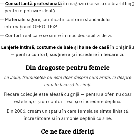
—
Consultanță profesională
în magazin (serviciu de bra-fitting)
pentru o potrivire ideală.
—
Materiale sigure
, certificate conform standardului
internațional OEKO-TEX®.
—
Confort
real care se simte în mod deosebit zi de zi.
Lenjerie intimă
,
costume de baie
și
haine de casă
în Chișinău
— pentru confort, susținere și încredere în fiecare zi.
Din dragoste pentru femeie
La Jolie, frumusețea nu este doar despre cum arată, ci despre
cum te face să te simți.
Fiecare colecție este aleasă cu grijă — pentru a oferi nu doar
estetică, ci și un confort real și o încredere deplină.
Din 2006, creăm un spațiu în care femeia se simte liniștită,
încrezătoare și în armonie deplină cu sine.
Ce ne face diferiți