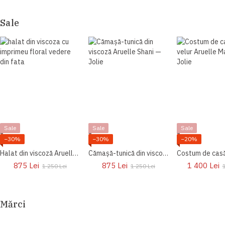
Sale
Sale
Sale
Sale
−30%
−30%
−20%
Halat din viscoză Aruelle Harmony
Cămașă-tunică din viscoză Aruelle Shani
875 Lei
875 Lei
1 400 Lei
1 250 Lei
1 250 Lei
1
Mărci