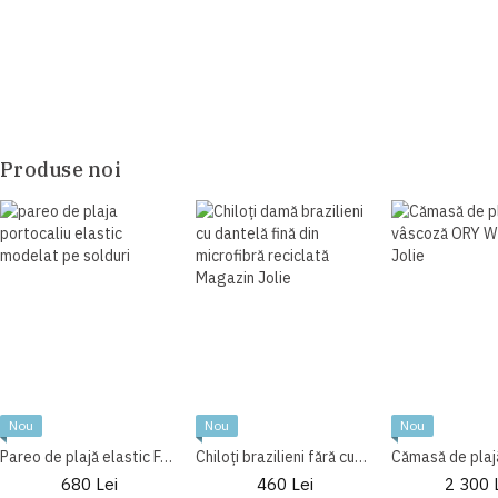
Produse noi
Nou
Nou
Nou
Pareo de plajă elastic Fattore C F15 Arancio
Chiloți brazilieni fără cusături Lisca Sunset 062590
680 Lei
460 Lei
2 300 