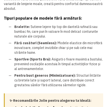
variantă de lenjerie moale, creată pentru confortul dumneavoastră
absolut.
Tipuri populare de modele fără armătură:
Bralette:
Sutiene lejere tip top din dantelă rafinată sau
bumbac fin, care pun în valoare în mod delicat contururile
naturale ale corpului.
Fără cusături (Seamless):
Modele elastice din microfibră
inovatoare, complet invizibile chiar și pe sub cele mai
strâmte haine.
Sportive (Sports Bra):
Asigură o fixare maximă a bustului,
prevenind oscilațiile acestuia în timpul activităților fizice și
al antrenamentelor.
Pentru bust generos (Minimizatoare):
Structuri întărite
cu bretele late și suport lateral, care distribuie corect
greutatea sânilor fără utilizarea sârmelor rigide.
✨ Recomandările Jolie pentru alegerea ta ideală: