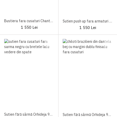
Bustiera fara cusaturi Chantelle Smooth Comfort C10U10
Sutien push up fara armaturi Luna Splendida 1808 Miracle One
1 550 Lei
1 550 Lei
Sutien fără sârmă Orhideja 950-000 Black
Sutien fără sârmă Orhideja 950-000 Nude