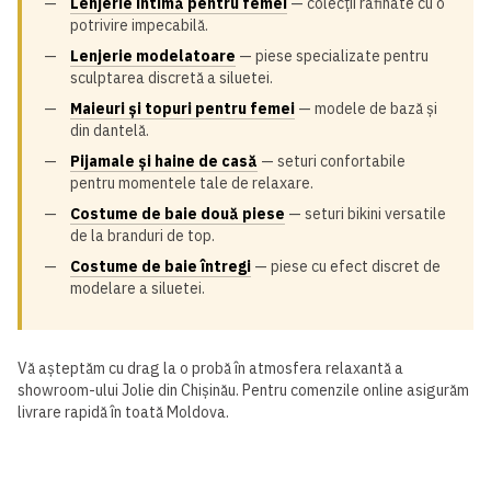
Lenjerie intimă pentru femei
— colecții rafinate cu o
potrivire impecabilă.
Lenjerie modelatoare
— piese specializate pentru
sculptarea discretă a siluetei.
Maieuri și topuri pentru femei
— modele de bază și
din dantelă.
Pijamale și haine de casă
— seturi confortabile
pentru momentele tale de relaxare.
Costume de baie două piese
— seturi bikini versatile
de la branduri de top.
Costume de baie întregi
— piese cu efect discret de
modelare a siluetei.
Vă așteptăm cu drag la o probă în atmosfera relaxantă a
showroom-ului Jolie din Chișinău. Pentru comenzile online asigurăm
livrare rapidă în toată Moldova.