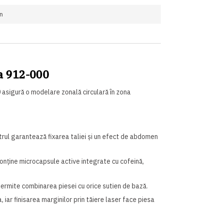
n
a 912-000
asigură o modelare zonală circulară în zona
rul garantează fixarea taliei și un efect de abdomen
nține microcapsule active integrate cu cofeină,
permite combinarea piesei cu orice sutien de bază.
iar finisarea marginilor prin tăiere laser face piesa