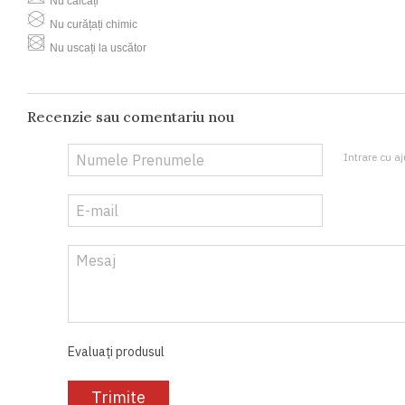
Nu călcați
Nu curățați chimic
Nu uscați la uscător
Recenzie sau comentariu nou
Intrare cu aj
Evaluați produsul
Trimite