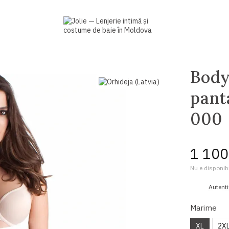
Body
pant
000
1 100
Nu e disponibi
%
Autenti
Marime
XL
2X