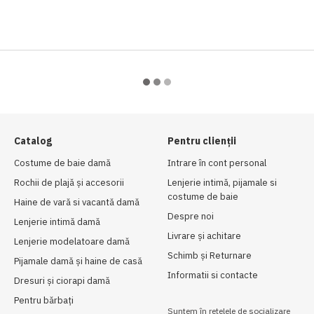
Catalog
Pentru clienții
Costume de baie damă
Intrare în cont personal
Rochii de plajă și accesorii
Lenjerie intimă, pijamale si
costume de baie
Haine de vară si vacantă damă
Despre noi
Lenjerie intimă damă
Livrare și achitare
Lenjerie modelatoare damă
Schimb și Returnare
Pijamale damă și haine de casă
Informatii si contacte
Dresuri și ciorapi damă
Рentru bărbați
Suntem în rețelele de socializare