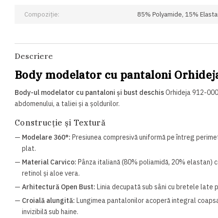
Compoziție:
85% Polyamide, 15% Elasta
Descriere
Body modelator cu pantaloni Orhidej
Body-ul modelator cu pantaloni și bust deschis
Orhideja 912-000 
abdomenului, a taliei și a șoldurilor.
Construcție și Textură
—
Modelare 360°:
Presiunea compresivă uniformă pe întreg perimet
plat.
—
Material Carvico:
Pânza italiană (80% poliamidă, 20% elastan) co
retinol și aloe vera.
—
Arhitectură Open Bust:
Linia decupată sub sâni cu bretele late 
—
Croială alungită:
Lungimea pantalonilor acoperă integral coapsa, 
invizibilă sub haine.