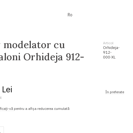
Ro
 modelator cu
Articol
Orhideja-
912-
aloni Orhideja 912-
000-XL
 Lei
În preferate
l
ficați-vă
pentru a afișa reducerea cumulată
L