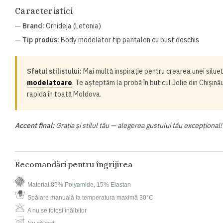
Caracteristici
—
Brand:
Orhideja (Letonia)
—
Tip produs:
Body modelator tip pantalon cu bust deschis
Sfatul stilistului:
Mai multă inspirație pentru crearea unei siluet
modelatoare
. Te așteptăm la probă în buticul Jolie din Chișină
rapidă în toată Moldova.
Accent final:
Grația și stilul tău — alegerea gustului tău excepțional!
Recomandări pentru îngrijirea
Material
:
85% Polyamide, 15% Elastan
Spălare manuală la temperatura maximă 30°C
A nu se folosi înălbitor