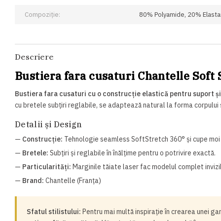
Compoziție:
80% Polyamide, 20% Elasta
Descriere
Bustiera fara cusaturi Chantelle Soft
Bustiera fara cusaturi cu o construcție elastică pentru suport ș
cu bretele subțiri reglabile, se adaptează natural la forma corpului ș
Detalii și Design
—
Construcție:
Tehnologie seamless SoftStretch 360° și cupe moi i
—
Bretele:
Subțiri și reglabile în înălțime pentru o potrivire exactă.
—
Particularități:
Marginile tăiate laser fac modelul complet invizi
—
Brand:
Chantelle (Franța)
Sfatul stilistului:
Pentru mai multă inspirație în crearea unei ga