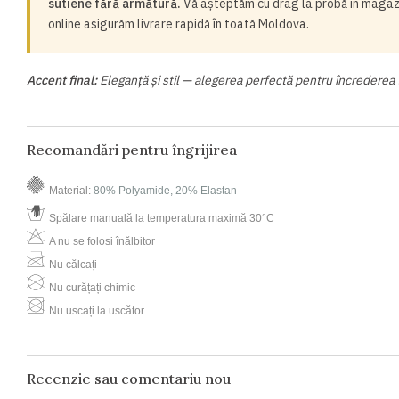
sutiene fără armătură.
Vă așteptăm cu drag la probă în magazin
online asigurăm livrare rapidă în toată Moldova.
Accent final:
Eleganță și stil — alegerea perfectă pentru încrederea 
Recomandări pentru îngrijirea
Material:
80% Polyamide, 20% Elastan
Spălare manuală la temperatura maximă 30°C
A nu se folosi înălbitor
Nu călcați
Nu curățați chimic
Nu uscați la uscător
Recenzie sau comentariu nou