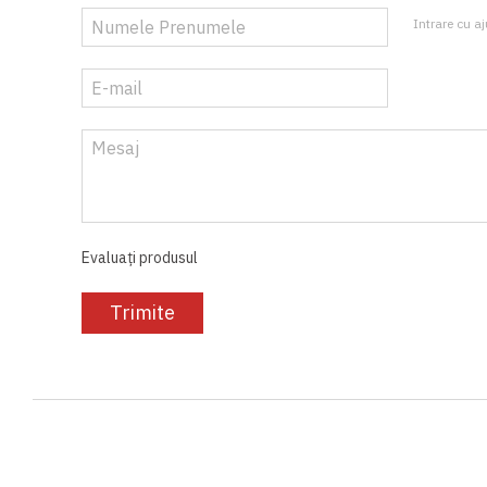
Intrare cu aj
Evaluați produsul
Trimite