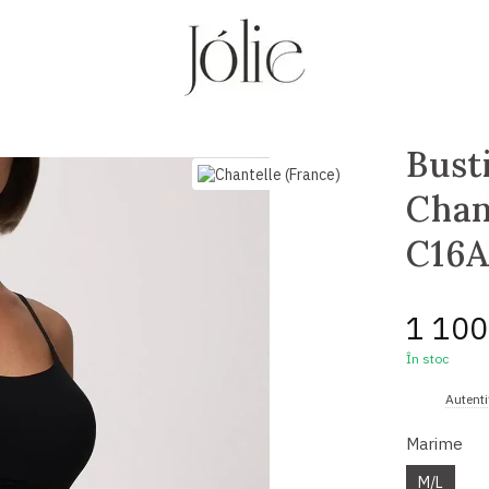
Bust
Chan
C16A
1 100
În stoc
%
Autenti
Marime
M/L