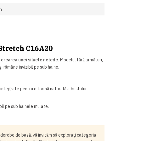
n
 Stretch C16A20
i crearea unei siluete netede.
Modelul fără armături,
i rămâne invizibil pe sub haine.
ntegrate pentru o formă naturală a bustului.
bil pe sub hainele mulate.
rderobe de bază, vă invităm să explorați categoria