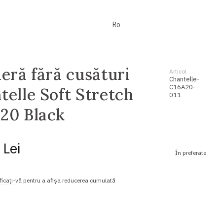
Ro
ieră fără cusături
Articol
Chantelle-
C16A20-
telle Soft Stretch
011
20 Black
 Lei
În preferate
ficați-vă
pentru a afișa reducerea cumulată