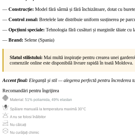
—
Construcție:
Model fără sârmă și fără închizătoare, dotat cu burete
—
Control zonal:
Bretelele late distribuie uniform susținerea pe parcur
—
Opcțiuni speciale:
Tehnologia fără cusături și marginile tăiate cu l
—
Brand:
Selene (Spania)
Sfatul stilistului:
Mai multă inspirație pentru crearea unei garderob
comenzile online este disponibilă livrare rapidă în toată Moldova.
Accent final:
Eleganță și stil — alegerea perfectă pentru încrederea t
Recomandări pentru îngrijirea
Material:
51% poliamida, 49% elastan
Spălare manuală la temperatura maximă 30°C
A nu se folosi înălbitor
Nu călcați
Nu curățați chimic