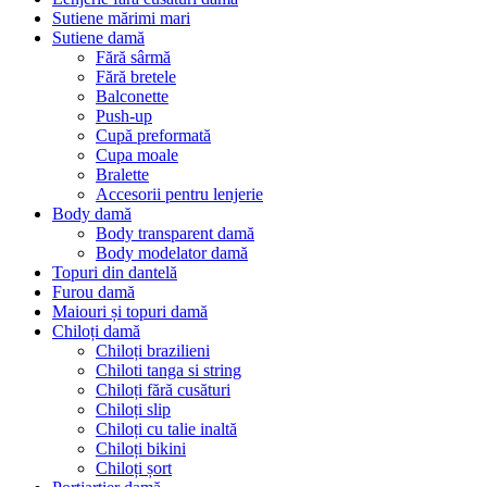
Sutiene mărimi mari
Sutiene damă
Fără sârmă
Fără bretele
Balconette
Push-up
Сupă preformată
Cupa moale
Bralette
Accesorii pentru lenjerie
Body damă
Body transparent damă
Body modelator damă
Topuri din dantelă
Furou damă
Maiouri și topuri damă
Chiloți damă
Chiloți brazilieni
Chiloti tanga si string
Chiloți fără cusături
Chiloți slip
Chiloți cu talie inaltă
Chiloți bikini
Chiloți șort