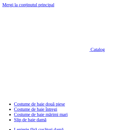
Mergi la conținutul principal
Catalog
Costume de baie două piese
Costume de baie întregi
Costume de baie mărimi mari
Slip de baie damă
Lenjerie fără cusături damă