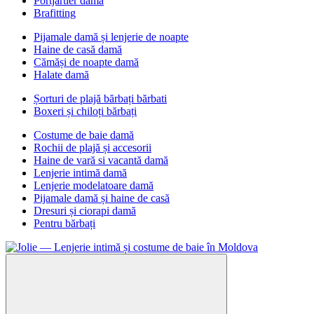
Portjartier damă
Brafitting
Pijamale damă și lenjerie de noapte
Haine de casă damă
Cămăși de noapte damă
Halate damă
Șorturi de plajă bărbați bărbati
Boxeri și chiloți bărbați
Costume de baie damă
Rochii de plajă și accesorii
Haine de vară si vacantă damă
Lenjerie intimă damă
Lenjerie modelatoare damă
Pijamale damă și haine de casă
Dresuri și ciorapi damă
Рentru bărbați