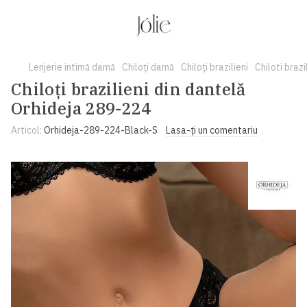
Lenjerie intimă damă
Chiloți damă
Chiloți brazilieni
Chiloti braz
Chiloți brazilieni din dantelă
Orhideja 289-224
Articol:
Orhideja-289-224-Black-S
Lasa-ți un comentariu