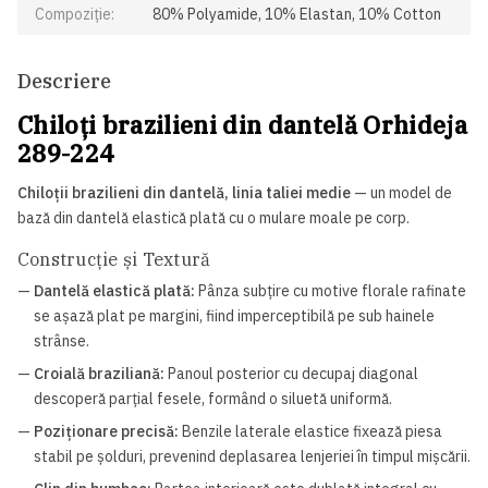
Compoziție:
80% Polyamide, 10% Elastan, 10% Cotton
Descriere
Chiloți brazilieni din dantelă Orhideja
289-224
Chiloții brazilieni din dantelă, linia taliei medie
— un model de
bază din dantelă elastică plată cu o mulare moale pe corp.
Construcție și Textură
—
Dantelă elastică plată:
Pânza subțire cu motive florale rafinate
se așază plat pe margini, fiind imperceptibilă pe sub hainele
strânse.
—
Croială braziliană:
Panoul posterior cu decupaj diagonal
descoperă parțial fesele, formând o siluetă uniformă.
—
Poziționare precisă:
Benzile laterale elastice fixează piesa
stabil pe șolduri, prevenind deplasarea lenjeriei în timpul mișcării.