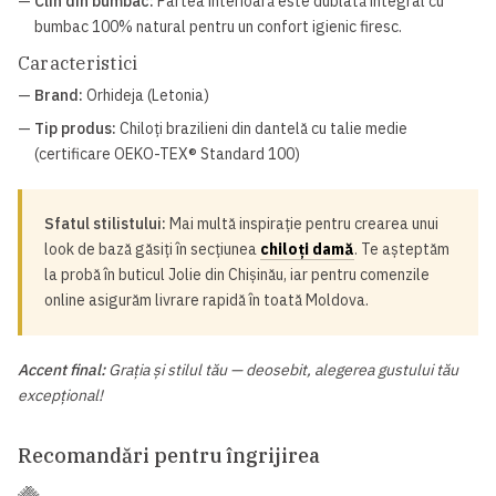
—
Clin din bumbac:
Partea interioară este dublată integral cu
bumbac 100% natural pentru un confort igienic firesc.
Caracteristici
—
Brand:
Orhideja (Letonia)
—
Tip produs:
Chiloți brazilieni din dantelă cu talie medie
(certificare OEKO-TEX® Standard 100)
Sfatul stilistului:
Mai multă inspirație pentru crearea unui
look de bază găsiți în secțiunea
chiloți damă
. Te așteptăm
la probă în buticul Jolie din Chișinău, iar pentru comenzile
online asigurăm livrare rapidă în toată Moldova.
Accent final:
Grația și stilul tău — deosebit, alegerea gustului tău
excepțional!
Recomandări pentru îngrijirea