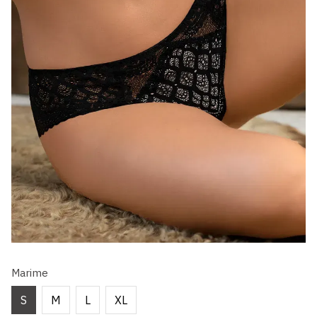
Marime
S
M
L
XL