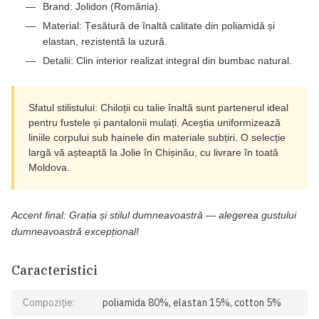
Brand:
Jolidon (România).
Material:
Țesătură de înaltă calitate din poliamidă și
elastan, rezistentă la uzură.
Detalii:
Clin interior realizat integral din bumbac natural.
Sfatul stilistului:
Chiloții cu talie înaltă sunt partenerul ideal
pentru fustele și pantalonii mulați. Aceștia uniformizează
liniile corpului sub hainele din materiale subțiri. O selecție
largă vă așteaptă la Jolie în Chișinău, cu livrare în toată
Moldova.
Accent final:
Grația și stilul dumneavoastră — alegerea gustului
dumneavoastră excepțional!
Caracteristici
Compoziție:
poliamida 80%, elastan 15%, cotton 5%