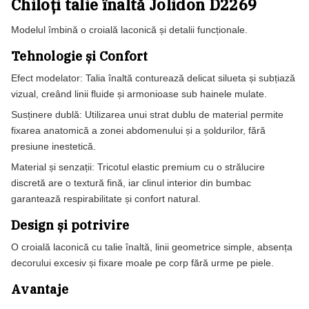
Chiloți talie înaltă Jolidon D2269
Modelul îmbină o croială laconică și detalii funcționale.
Tehnologie și Confort
Efect modelator:
Talia înaltă conturează delicat silueta și subțiază
vizual, creând linii fluide și armonioase sub hainele mulate.
Susținere dublă:
Utilizarea unui strat dublu de material permite
fixarea anatomică a zonei abdomenului și a șoldurilor, fără
presiune inestetică.
Material și senzații:
Tricotul elastic premium cu o strălucire
discretă are o textură fină, iar clinul interior din bumbac
garantează respirabilitate și confort natural.
Design și potrivire
O croială laconică cu talie înaltă, linii geometrice simple, absența
decorului excesiv și fixare moale pe corp fără urme pe piele.
Avantaje