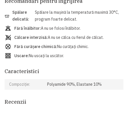
Recomandări pentru îngrijirea
Spălare
Spălare la mașină la temperatură maximă 30°C,
30
delicată:
program foarte delicat.
Fără înălbitor:
A nu se folosi înălbitor.
Călcare interzisă:
A nu se călca cu fierul de călcat.
Fără curățare chimică:
Nu curățați chimic.
Uscare:
Nu uscați la uscător.
Caracteristici
Compoziție:
Polyamide 90%, Elastane 10%
Recenzii