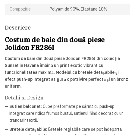
Compoziție:
Polyamide 90%, Elastane 10%
Descriere
Costum de baie din două piese
Jolidon FR286I
Costum de baie din două piese Jolidon FR286I din colecția
Sunset in Havana îmbină un print exotic vibrant cu
funcționalitatea maximă. Modelul cu bretele detașabile și
efect push-up integrat asigură o potrivire perfectă și un bronz
uniform.
Detalii și Design
—
Sutien balconet:
Cupe preformate pe sârmă cu push-up
integrat care ridică frumos bustul, sutienul fiind decorat cu un
trandafir textil.
—
Bretele detașabile:
Bretele reglabile care se pot îndepărta