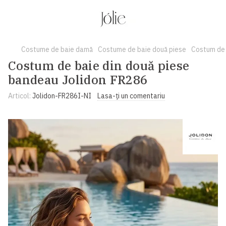
Costume de baie damă
Costume de baie două piese
Costum de 
Costum de baie din două piese
bandeau Jolidon FR286
Articol:
Jolidon-FR286I-NI
Lasa-ți un comentariu