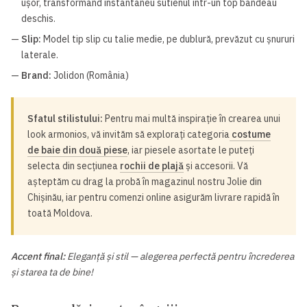
ușor, transformând instantaneu sutienul într-un top bandeau
deschis.
—
Slip:
Model tip slip cu talie medie, pe dublură, prevăzut cu șnururi
laterale.
—
Brand:
Jolidon (România)
Sfatul stilistului:
Pentru mai multă inspirație în crearea unui
look armonios, vă invităm să explorați categoria
costume
de baie din două piese
, iar piesele asortate le puteți
selecta din secțiunea
rochii de plajă
și accesorii. Vă
așteptăm cu drag la probă în magazinul nostru Jolie din
Chișinău, iar pentru comenzi online asigurăm livrare rapidă în
toată Moldova.
Accent final:
Eleganță și stil — alegerea perfectă pentru încrederea
și starea ta de bine!