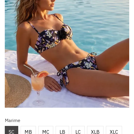
Marime
SC
MB
MC
LB
LC
XLB
XLC