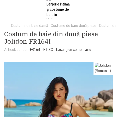
Costume de baie damă
Costume de baie două piese
Costum de 
Costum de baie din două piese
Jolidon FR164I
Articol:
Jolidon-FR164I-RI-SC
Lasa-ți un comentariu