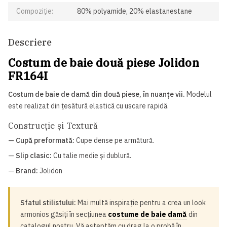
Compoziție:
80% polyamide, 20% elastanestane
Descriere
Costum de baie două piese Jolidon
FR164I
Costum de baie de damă din două piese, în nuanțe vii.
Modelul
este realizat din țesătură elastică cu uscare rapidă.
Construcție și Textură
—
Cupă preformată:
Cupe dense pe armătură.
—
Slip clasic:
Cu talie medie și dublură.
—
Brand:
Jolidon
Sfatul stilistului:
Mai multă inspirație pentru a crea un look
armonios găsiți în secțiunea
costume de baie damă
din
catalogul nostru. Vă așteptăm cu drag la o probă în