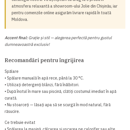
atmosfera relaxantă a showroom-ului Jolie din Chișinău, iar
pentru comenzile online asigurăm livrare rapidă în toată
Moldova.
Accent final:
Grație și stil — alegerea perfectă pentru gustul
dumneavoastră exclusiv!
Recomandări pentru îngrijirea
Spălare
• Spălare manuală în apă rece, până la 30 °C.
• Utilizați detergenți blânzi, fără înălbitori.
• După înotul în mare sau piscină, clătiți costumul imediat în apă
curată.
• Nu stoarceți — lăsați apa să se scurgă în mod natural, fără
răsucire.
Ce trebuie evitat
• Spălarea la mașină, călcarea și uscarea pe calorifer sau alte