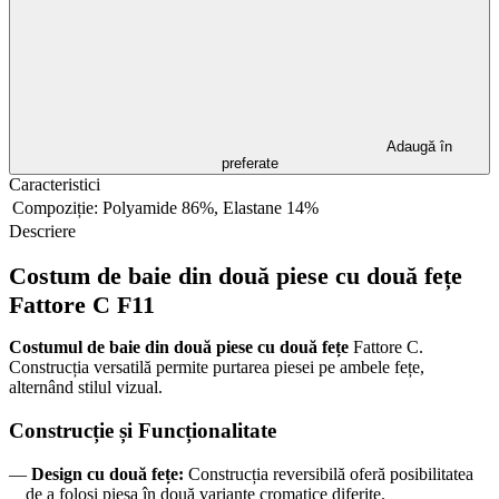
Adaugă în
preferate
Caracteristici
Compoziție:
Polyamide 86%, Elastane 14%
Descriere
Costum de baie din două piese cu două fețe
Fattore C F11
Costumul de baie din două piese cu două fețe
Fattore C.
Construcția versatilă permite purtarea piesei pe ambele fețe,
alternând stilul vizual.
Construcție și Funcționalitate
—
Design cu două fețe:
Construcția reversibilă oferă posibilitatea
de a folosi piesa în două variante cromatice diferite.