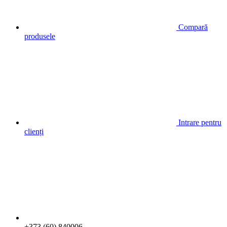
Compară
produsele
Intrare pentru
clienți
+373 (60) 840006