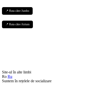
📍 Ruta către Jumbo
📍 Ruta către Atrium
Site-ul în alte limbi
Ro
Ru
Suntem în rețelele de socializare