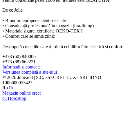
Pentru comenzile peste 1000 lei, livrarea este GRATUITĂ.
De ce Jolie
• Branduri europene atent selectate
• Consultanță profesională în magazin (bra-fitting)
• Materiale sigure, certificate OEKO-TEX®
• Confort care se simte zilnic
Descoperă colecțiile care îți oferă echilibru între estetică și confort.
+373 (60) 840006
+373 (68) 662221
Informatii si contacte
Versiunea completă a site-ului
© 2026 Jolie.md | S.C. «SECRET-LUX» SRL IDNO:
1006600053427
Ro
Ru
Magazin online creat
cu Horoshop