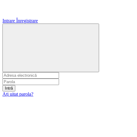
Intrare
Înregistrare
Intră
Ați uitat parola?