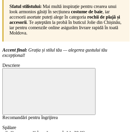
Sfatul stilistului:
Mai multă inspirație pentru crearea unui
look armonios găsiți în secțiunea
costume de baie
, iar
accesorii asortate puteți alege în categoria
rochii de plajă și
accesorii
. Te așteptăm la probă în buticul Jolie din Chișinău,
iar pentru comenzile online asigurăm livrare rapidă în toată
Moldova.
Accent final:
Grația și stilul tău — alegerea gustului tău
excepțional!
Descriere
Recomandări pentru îngrijirea
Spălare