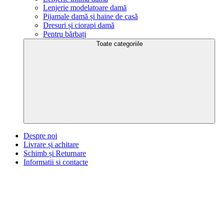
Lenjerie modelatoare damă
Pijamale damă și haine de casă
Dresuri și ciorapi damă
Рentru bărbați
Toate categoriile
Despre noi
Livrare și achitare
Schimb și Returnare
Informatii si contacte