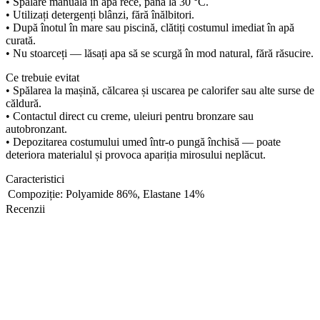
• Spălare manuală în apă rece, până la 30 °C.
• Utilizați detergenți blânzi, fără înălbitori.
• După înotul în mare sau piscină, clătiți costumul imediat în apă
curată.
• Nu stoarceți — lăsați apa să se scurgă în mod natural, fără răsucire.
Ce trebuie evitat
• Spălarea la mașină, călcarea și uscarea pe calorifer sau alte surse de
căldură.
• Contactul direct cu creme, uleiuri pentru bronzare sau
autobronzant.
• Depozitarea costumului umed într-o pungă închisă — poate
deteriora materialul și provoca apariția mirosului neplăcut.
Caracteristici
Compoziție:
Polyamide 86%, Elastane 14%
Recenzii