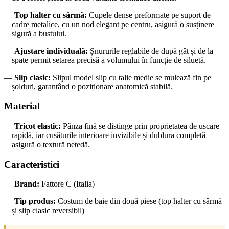
—
Top halter cu sârmă:
Cupele dense preformate pe suport de
cadre metalice, cu un nod elegant pe centru, asigură o susținere
sigură a bustului.
—
Ajustare individuală:
Șnururile reglabile de după gât și de la
spate permit setarea precisă a volumului în funcție de siluetă.
—
Slip clasic:
Slipul model slip cu talie medie se mulează fin pe
șolduri, garantând o poziționare anatomică stabilă.
Material
—
Tricot elastic:
Pânza fină se distinge prin proprietatea de uscare
rapidă, iar cusăturile interioare invizibile și dublura completă
asigură o textură netedă.
Caracteristici
—
Brand:
Fattore C (Italia)
—
Tip produs:
Costum de baie din două piese (top halter cu sârmă
și slip clasic reversibil)