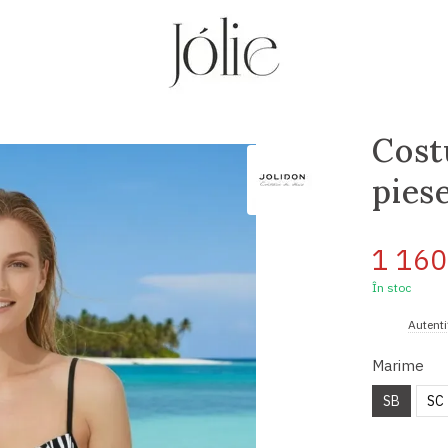
Cost
pies
1 160
În stoc
%
Autenti
Marime
SB
SC