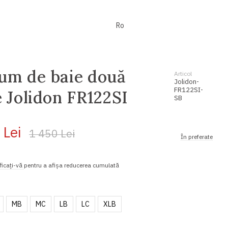
Ro
um de baie două
Articol
Jolidon-
FR122SI-
e Jolidon FR122SI
SB
 Lei
1 450 Lei
În preferate
ficați-vă
pentru a afișa reducerea cumulată
MB
MC
LB
LC
XLB