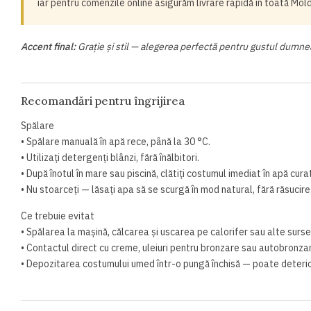
iar pentru comenzile online asigurăm livrare rapidă în toată Mol
Accent final:
Grație și stil — alegerea perfectă pentru gustul dumne
Recomandări pentru îngrijirea
Spălare
• Spălare manuală în apă rece, până la 30 °C.
• Utilizați detergenți blânzi, fără înălbitori.
• După înotul în mare sau piscină, clătiți costumul imediat în apă cura
• Nu stoarceți — lăsați apa să se scurgă în mod natural, fără răsucire
Ce trebuie evitat
• Spălarea la mașină, călcarea și uscarea pe calorifer sau alte surse
• Contactul direct cu creme, uleiuri pentru bronzare sau autobronza
• Depozitarea costumului umed într-o pungă închisă — poate deterior