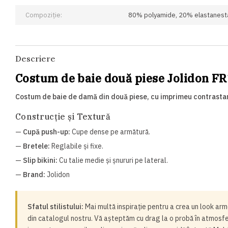
Compoziție:
80% polyamide, 20% elastanest
Descriere
Costum de baie două piese Jolidon F
Costum de baie de damă din două piese, cu imprimeu contrasta
Construcție și Textură
—
Cupă push-up:
Cupe dense pe armătură.
—
Bretele:
Reglabile și fixe.
—
Slip bikini:
Cu talie medie și șnururi pe lateral.
—
Brand:
Jolidon
Sfatul stilistului:
Mai multă inspirație pentru a crea un look arm
din catalogul nostru. Vă așteptăm cu drag la o probă în atmosfe