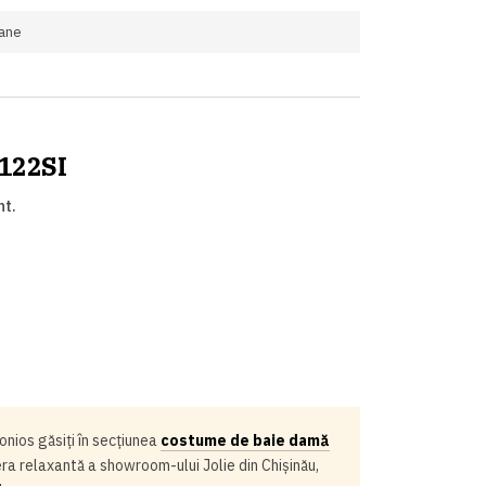
ane
R122SI
nt.
onios găsiți în secțiunea
costume de baie damă
ra relaxantă a showroom-ului Jolie din Chișinău,