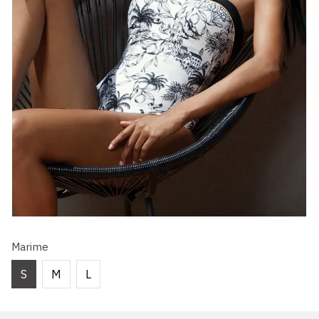
Marime
S
M
L