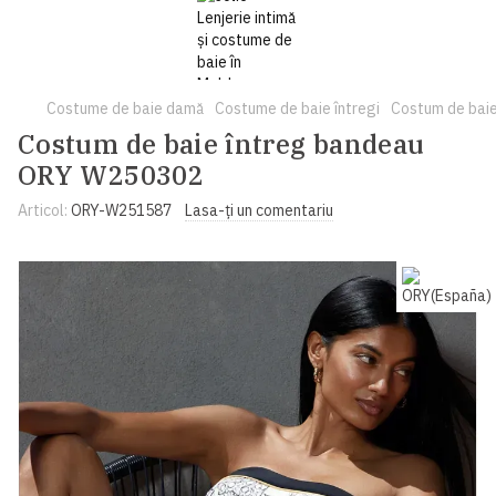
Costume de baie damă
Costume de baie întregi
Costum de bai
Costum de baie întreg bandeau
ORY W250302
Articol:
ORY-W251587
Lasa-ți un comentariu