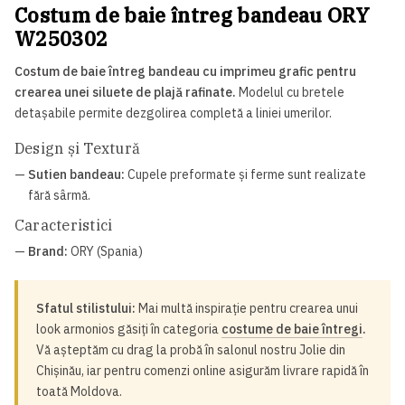
Costum de baie întreg bandeau ORY
W250302
Costum de baie întreg bandeau cu imprimeu grafic pentru
crearea unei siluete de plajă rafinate.
Modelul cu bretele
detașabile permite dezgolirea completă a liniei umerilor.
Design și Textură
—
Sutien bandeau:
Cupele preformate și ferme sunt realizate
fără sârmă.
Caracteristici
—
Brand:
ORY (Spania)
Sfatul stilistului:
Mai multă inspirație pentru crearea unui
look armonios găsiți în categoria
costume de baie întregi
.
Vă așteptăm cu drag la probă în salonul nostru Jolie din
Chișinău, iar pentru comenzi online asigurăm livrare rapidă în
toată Moldova.