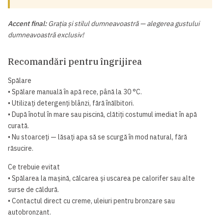
Accent final:
Grația și stilul dumneavoastră — alegerea gustului
dumneavoastră exclusiv!
Recomandări pentru îngrijirea
Spălare
• Spălare manuală în apă rece, până la 30 °C.
• Utilizați detergenți blânzi, fără înălbitori.
• După înotul în mare sau piscină, clătiți costumul imediat în apă
curată.
• Nu stoarceți — lăsați apa să se scurgă în mod natural, fără
răsucire.
Ce trebuie evitat
• Spălarea la mașină, călcarea și uscarea pe calorifer sau alte
surse de căldură.
• Contactul direct cu creme, uleiuri pentru bronzare sau
autobronzant.