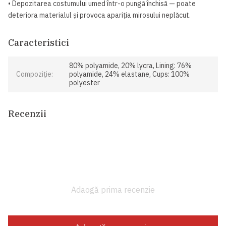
• Depozitarea costumului umed într-o pungă închisă — poate
deteriora materialul și provoca apariția mirosului neplăcut.
Caracteristici
80% polyamide, 20% lycra, Lining: 76%
Compoziție:
polyamide, 24% elastane, Cups: 100%
polyester
Recenzii
Adaogă prima recenzie