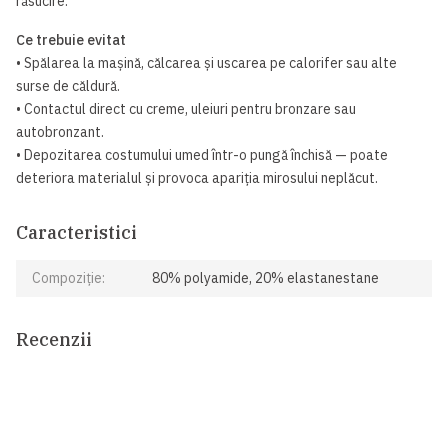
răsucire.
Ce trebuie evitat
• Spălarea la mașină, călcarea și uscarea pe calorifer sau alte
surse de căldură.
• Contactul direct cu creme, uleiuri pentru bronzare sau
autobronzant.
• Depozitarea costumului umed într-o pungă închisă — poate
deteriora materialul și provoca apariția mirosului neplăcut.
Caracteristici
Compoziție:
80% polyamide, 20% elastanestane
Recenzii