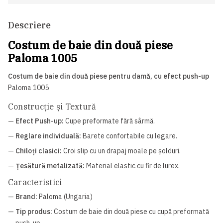
Descriere
Costum de baie din două piese
Paloma 1005
Costum de baie din două piese pentru damă, cu efect push-up
Paloma 1005
Construcție și Textură
—
Efect Push-up:
Cupe preformate fără sârmă.
—
Reglare individuală:
Barete confortabile cu legare.
—
Chiloți clasici:
Croi slip cu un drapaj moale pe șolduri.
—
Țesătură metalizată:
Material elastic cu fir de lurex.
Caracteristici
—
Brand:
Paloma (Ungaria)
—
Tip produs:
Costum de baie din două piese cu cupă preformată