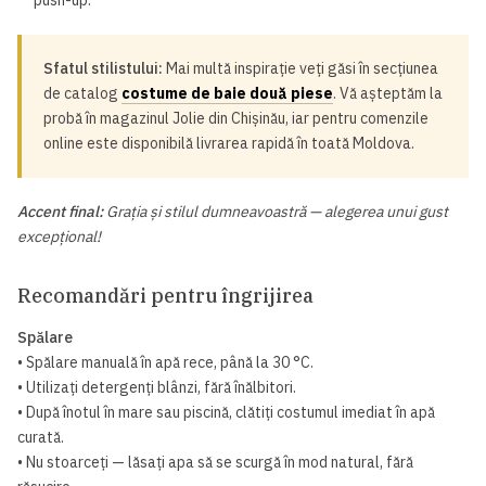
push-up.
Sfatul stilistului:
Mai multă inspirație veți găsi în secțiunea
de catalog
costume de baie două piese
. Vă așteptăm la
probă în magazinul Jolie din Chișinău, iar pentru comenzile
online este disponibilă livrarea rapidă în toată Moldova.
Accent final:
Grația și stilul dumneavoastră — alegerea unui gust
excepțional!
Recomandări pentru îngrijirea
Spălare
• Spălare manuală în apă rece, până la 30 °C.
• Utilizați detergenți blânzi, fără înălbitori.
• După înotul în mare sau piscină, clătiți costumul imediat în apă
curată.
• Nu stoarceți — lăsați apa să se scurgă în mod natural, fără