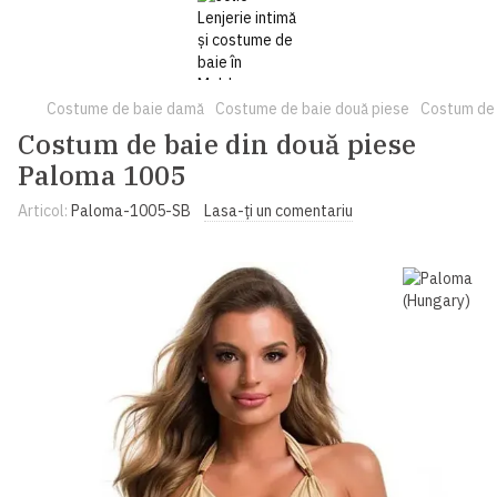
Costume de baie damă
Costume de baie două piese
Costum de 
Costum de baie din două piese
Paloma 1005
Articol:
Paloma-1005-SB
Lasa-ți un comentariu