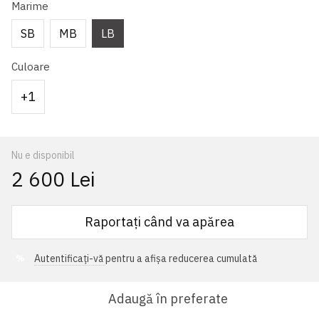
Marime
SB
MB
LB
Culoare
+1
Nu e disponibil
2 600 Lei
Raportați când va apărea
Autentificați-vă
pentru a afișa reducerea cumulată
%
Adaugă în preferate