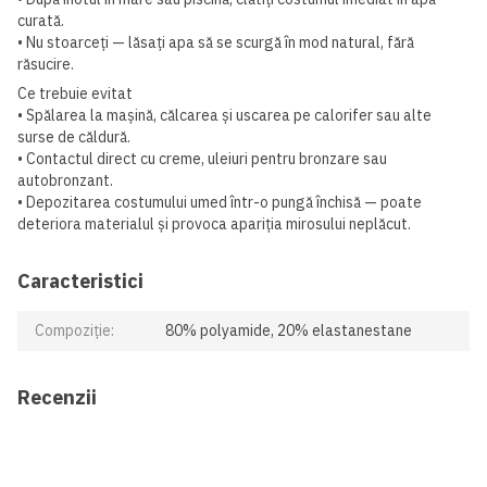
curată.
• Nu stoarceți — lăsați apa să se scurgă în mod natural, fără
răsucire.
Ce trebuie evitat
• Spălarea la mașină, călcarea și uscarea pe calorifer sau alte
surse de căldură.
• Contactul direct cu creme, uleiuri pentru bronzare sau
autobronzant.
• Depozitarea costumului umed într-o pungă închisă — poate
deteriora materialul și provoca apariția mirosului neplăcut.
Caracteristici
Compoziție:
80% polyamide, 20% elastanestane
Recenzii