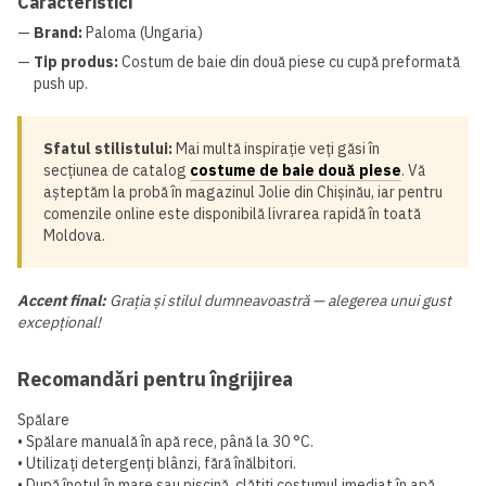
Caracteristici
—
Brand:
Paloma (Ungaria)
—
Tip produs:
Costum de baie din două piese cu cupă preformată
push up.
Sfatul stilistului:
Mai multă inspirație veți găsi în
secțiunea de catalog
costume de baie două piese
. Vă
așteptăm la probă în magazinul Jolie din Chișinău, iar pentru
comenzile online este disponibilă livrarea rapidă în toată
Moldova.
Accent final:
Grația și stilul dumneavoastră — alegerea unui gust
excepțional!
Recomandări pentru îngrijirea
Spălare
• Spălare manuală în apă rece, până la 30 °C.
• Utilizați detergenți blânzi, fără înălbitori.
• După înotul în mare sau piscină, clătiți costumul imediat în apă