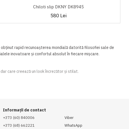
Chiloti slip DKNY DK8945
580 Lei
obținut rapid recunoașterea mondială datorită filosofiei sale de
alele inovatoare și confortul absolut în fiecare mișcare.
 dar care creează un look încrezător și stilat.
Informații de contact
t ce e mai bun din designul american cu livrare rapidă în toată
+373 (60) 840006
Viber
+373 (68) 662221
WhatsApp