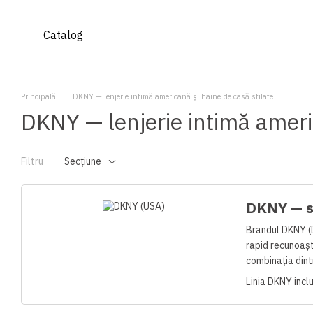
Mergi la conținutul principal
Catalog
Principală
DKNY — lenjerie intimă americană și haine de casă stilate
DKNY — lenjerie intimă americ
Filtru
Seсțiune
DKNY — st
Brandul DKNY (D
rapid recunoașt
combinația dint
Linia DKNY inclu
Succesul modele