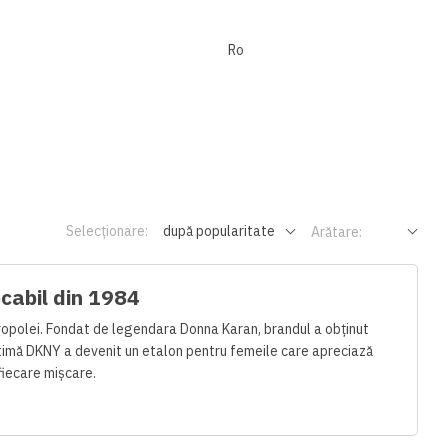
Ro
Selecționare:
după popularitate
Arătare:
ecabil din 1984
ropolei. Fondat de legendara Donna Karan, brandul a obținut
 intimă DKNY a devenit un etalon pentru femeile care apreciază
fiecare mișcare.
cte. Aceste calități esențiale se combină în fiecare colecție cu