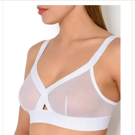
 materiale de înaltă calitate, design inovator și o paletă de culori ultra-m