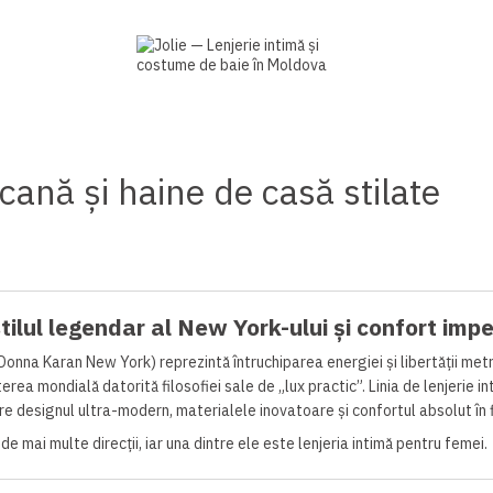
ană și haine de casă stilate
ilul legendar al New York-ului și confort imp
onna Karan New York) reprezintă întruchiparea energiei și libertății met
erea mondială datorită filosofiei sale de „lux practic”. Linia de lenjerie
re designul ultra-modern, materialele inovatoare și confortul absolut în 
de mai multe direcții, iar una dintre ele este lenjeria intimă pentru femei.
lor de lenjerie DKNY se datorează confortului deosebit și potrivirii perfe