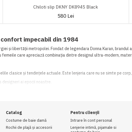
Chiloti slip DKNY DK8945 Black
580 Lei
 confort impecabil din 1984
ei și libertății metropolei. Fondat de legendara Donna Karan, brandul a 
tru femeile care apreciază combinația dintre designul ultra-modern, materi
lile clasice și tendințele actuale. Este lenjeria care nu se simte pe corp,
 designeri ai epocii noastre.
ră cusături pentru o așezare perfectă sub orice haină.
cut în întreaga lume.
Catalog
Pentru clienții
ucces. Te așteptăm la probă în magazinul Jolie din Chișinău! Permite-ți to
Costume de baie damă
Intrare în cont personal
Rochii de plajă și accesorii
Lenjerie intimă, pijamale si