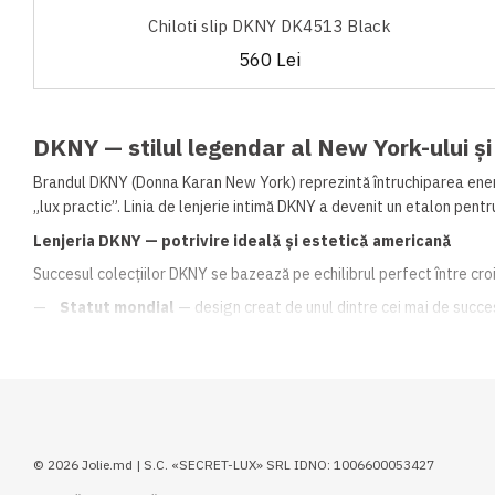
Chiloti slip DKNY DK4513 Black
560 Lei
DKNY — stilul legendar al New York-ului și
Brandul DKNY (Donna Karan New York) reprezintă întruchiparea energi
„lux practic”. Linia de lenjerie intimă DKNY a devenit un etalon pen
Lenjeria DKNY — potrivire ideală și estetică americană
Succesul colecțiilor DKNY se bazează pe echilibrul perfect între croie
Statut mondial
— design creat de unul dintre cei mai de succes
Confort inovator
— țesături de înaltă calitate și tehnologii fă
Paletă modernă
— culori actuale și un stil semnătură, recunos
✨
Simte ritmul New York-ului cu DKNY:
Lenjeria care inspiră s
Moldova.
© 2026 Jolie.md | S.C. «SECRET-LUX» SRL IDNO: 1006600053427