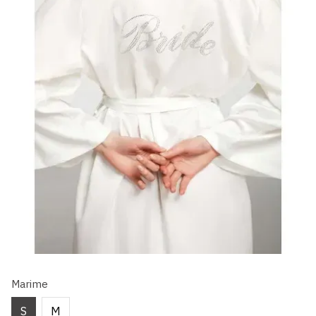
Marime
S
M