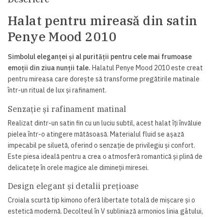
Halat pentru mireasă din satin
Penye Mood 2010
Simbolul eleganței și al purității pentru cele mai frumoase
emoții din ziua nunții tale.
Halatul Penye Mood 2010 este creat
pentru mireasa care dorește să transforme pregătirile matinale
într-un ritual de lux și rafinament.
Senzație și rafinament matinal
Realizat dintr-un satin fin cu un luciu subtil, acest halat îți învăluie
pielea într-o atingere mătăsoasă. Materialul fluid se așază
impecabil pe siluetă, oferind o senzație de privilegiu și confort.
Este piesa ideală pentru a crea o atmosferă romantică și plină de
delicatețe în orele magice ale dimineții miresei.
Design elegant și detalii prețioase
Croiala scurtă tip kimono oferă libertate totală de mișcare și o
estetică modernă. Decolteul în V subliniază armonios linia gâtului,