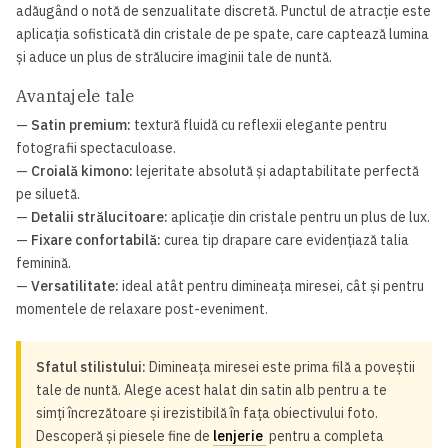
adăugând o notă de senzualitate discretă. Punctul de atracție este
aplicația sofisticată din cristale de pe spate, care captează lumina
și aduce un plus de strălucire imaginii tale de nuntă.
Avantajele tale
—
Satin premium:
textură fluidă cu reflexii elegante pentru
fotografii spectaculoase.
—
Croială kimono:
lejeritate absolută și adaptabilitate perfectă
pe siluetă.
—
Detalii strălucitoare:
aplicație din cristale pentru un plus de lux.
—
Fixare confortabilă:
curea tip drapare care evidențiază talia
feminină.
—
Versatilitate:
ideal atât pentru dimineața miresei, cât și pentru
momentele de relaxare post-eveniment.
Sfatul stilistului:
Dimineața miresei este prima filă a poveștii
tale de nuntă. Alege acest halat din satin alb pentru a te
simți încrezătoare și irezistibilă în fața obiectivului foto.
Descoperă și piesele fine de
lenjerie
pentru a completa