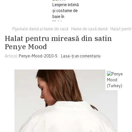
Pijamale damă și haine de casă
Haine de casă damă
Halat pentr
Halat pentru mireasă din satin
Penye Mood
Articol:
Penye-Mood-2010-S
Lasa-ți un comentariu