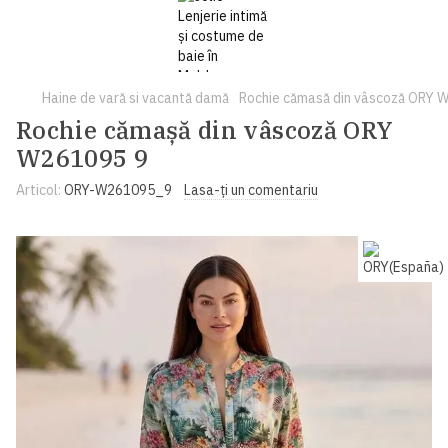
Haine de vară si vacantă damă
Rochie cămasă din vâscoză ORY 
Rochie cămașă din vâscoză ORY
W261095 9
Articol:
ORY-W261095_9
Lasa-ți un comentariu