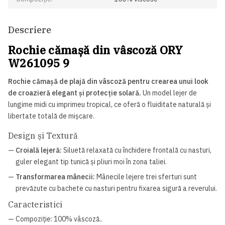
Descriere
Rochie cămașă din vâscoză ORY
W261095 9
Rochie cămașă de plajă din vâscoză pentru crearea unui look
de croazieră elegant și protecție solară.
Un model lejer de
lungime midi cu imprimeu tropical, ce oferă o fluiditate naturală și
libertate totală de mișcare.
Design și Textură
—
Croială lejeră:
Siluetă relaxată cu închidere frontală cu nasturi,
guler elegant tip tunică și pliuri moi în zona taliei.
—
Transformarea mânecii:
Mânecile lejere trei sferturi sunt
prevăzute cu bachete cu nasturi pentru fixarea sigură a reverului.
Caracteristici
— Compoziție: 100% vâscoză..