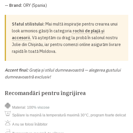
—
Brand:
ORY (Spania)
Sfatul stilistului:
Mai multă inspirație pentru crearea unui
look armonios găsiți în categoria
rochii de plajă și
accesorii.
Vă așteptăm cu drag la probă în salonul nostru
Jolie din Chișinău, iar pentru comenzi online asigurăm livrare
rapidă în toată Moldova.
Accent final:
Grația și stilul dumneavoastră — alegerea gustului
dumneavoastră exclusiv!
Recomandări pentru îngrijirea
Material: 100
% viscose
Spălare la mașină la temperatură maximă 30°C, program foarte delicat
A nu se folosi înălbitor