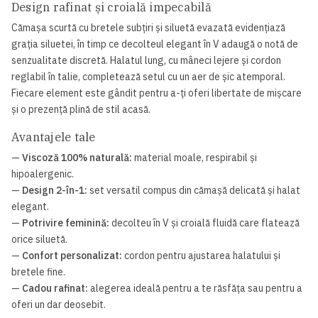
Design rafinat și croială impecabilă
Cămașa scurtă cu bretele subțiri și siluetă evazată evidențiază
grația siluetei, în timp ce decolteul elegant în V adaugă o notă de
senzualitate discretă. Halatul lung, cu mâneci lejere și cordon
reglabil în talie, completează setul cu un aer de șic atemporal.
Fiecare element este gândit pentru a-ți oferi libertate de mișcare
și o prezență plină de stil acasă.
Avantajele tale
—
Viscoză 100% naturală:
material moale, respirabil și
hipoalergenic.
—
Design 2-în-1:
set versatil compus din cămașă delicată și halat
elegant.
—
Potrivire feminină:
decolteu în V și croială fluidă care flatează
orice siluetă.
—
Confort personalizat:
cordon pentru ajustarea halatului și
bretele fine.
—
Cadou rafinat:
alegerea ideală pentru a te răsfăța sau pentru a
oferi un dar deosebit.