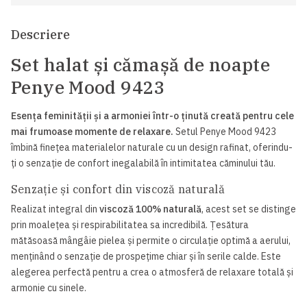
Descriere
Set halat și cămașă de noapte
Penye Mood 9423
Esența feminității și a armoniei într-o ținută creată pentru cele
mai frumoase momente de relaxare.
Setul Penye Mood 9423
îmbină finețea materialelor naturale cu un design rafinat, oferindu-
ți o senzație de confort inegalabilă în intimitatea căminului tău.
Senzație și confort din viscoză naturală
Realizat integral din
viscoză 100% naturală
, acest set se distinge
prin moalețea și respirabilitatea sa incredibilă. Țesătura
mătăsoasă mângâie pielea și permite o circulație optimă a aerului,
menținând o senzație de prospețime chiar și în serile calde. Este
alegerea perfectă pentru a crea o atmosferă de relaxare totală și
armonie cu sinele.