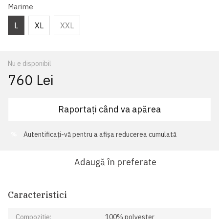
Marime
L
XL
XXL
Nu e disponibil
760 Lei
Raportați când va apărea
Autentificați-vă
pentru a afișa reducerea cumulată
%
Adaugă în preferate
Caracteristici
Compoziție:
100% polyester