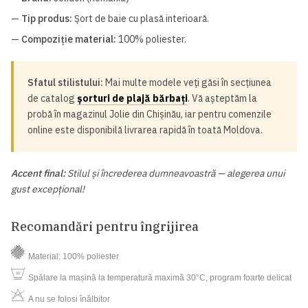
—
Tip produs:
Șort de baie cu plasă interioară.
—
Compoziție material:
100% poliester.
Sfatul stilistului:
Mai multe modele veți găsi în secțiunea
de catalog
șorturi de plajă bărbați
. Vă așteptăm la
probă în magazinul Jolie din Chișinău, iar pentru comenzile
online este disponibilă livrarea rapidă în toată Moldova.
Accent final:
Stilul și încrederea dumneavoastră — alegerea unui
gust excepțional!
Recomandări pentru îngrijirea
Material: 100% poliester
Spălare la mașină la temperatură maximă 30°C, program foarte delicat
A nu se folosi înălbitor