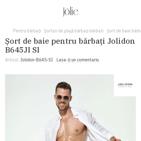
Рentru bărbați
Șorturi de plajă bărbați bărbati
Șort de baie bărb
Șort de baie pentru bărbați Jolidon
B645JI SI
Articol:
Jolidon-B645-SI
Lasa-ți un comentariu