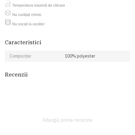
Temperatura maximă de călcare
Nu curățați chimic
Nu uscați la uscător
Caracteristici
Compoziție:
100% polyester
Recenzii
Adaogă prima recenzie