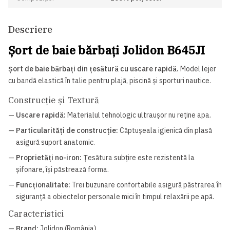
Descriere
Șort de baie bărbați Jolidon B645JI
Șort de baie bărbați din țesătură cu uscare rapidă.
Model lejer
cu bandă elastică în talie pentru plajă, piscină și sporturi nautice.
Construcție și Textură
—
Uscare rapidă:
Materialul tehnologic ultraușor nu reține apa.
—
Particularități de construcție:
Căptușeala igienică din plasă
asigură suport anatomic.
—
Proprietăți no-iron:
Țesătura subțire este rezistentă la
șifonare, își păstrează forma.
—
Funcționalitate:
Trei buzunare confortabile asigură păstrarea în
siguranță a obiectelor personale mici în timpul relaxării pe apă.
Caracteristici
—
Brand:
Jolidon (România)