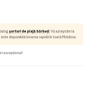
atalog
șorturi de plajă bărbați
. Vă așteptăm la
e este disponibilă livrarea rapidă în toată Moldova.
st excepțional!