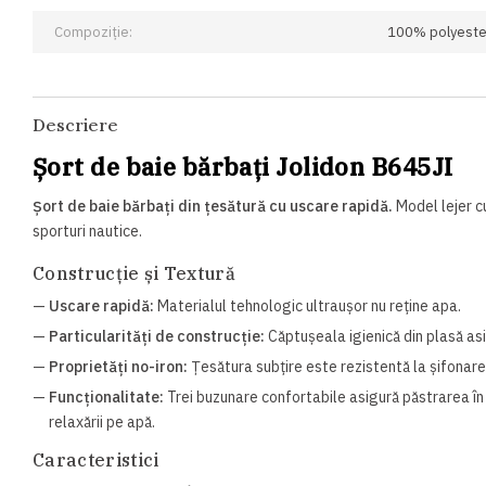
Compoziție:
100% polyeste
Descriere
Șort de baie bărbați Jolidon B645JI
Șort de baie bărbați din țesătură cu uscare rapidă.
Model lejer cu
sporturi nautice.
Construcție și Textură
—
Uscare rapidă:
Materialul tehnologic ultraușor nu reține apa.
—
Particularități de construcție:
Căptușeala igienică din plasă as
—
Proprietăți no-iron:
Țesătura subțire este rezistentă la șifonare
—
Funcționalitate:
Trei buzunare confortabile asigură păstrarea în 
relaxării pe apă.
Caracteristici