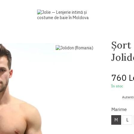
Șort
Joli
760 L
În stoc
%
Autenti
Marime
M
L