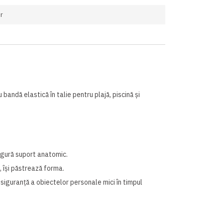
r
 bandă elastică în talie pentru plajă, piscină și
igură suport anatomic.
, își păstrează forma.
siguranță a obiectelor personale mici în timpul