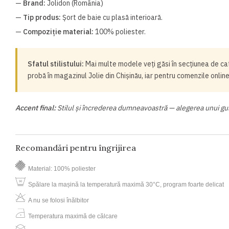
—
Brand:
Jolidon (România)
—
Tip produs:
Șort de baie cu plasă interioară.
—
Compoziție material:
100% poliester.
Sfatul stilistului:
Mai multe modele veți găsi în secțiunea de c
probă în magazinul Jolie din Chișinău, iar pentru comenzile onlin
Accent final:
Stilul și încrederea dumneavoastră — alegerea unui gu
Recomandări pentru îngrijirea
Material: 100% poliester
Spălare la mașină la temperatură maximă 30°C, program foarte delicat
A nu se folosi înălbitor
Temperatura maximă de călcare