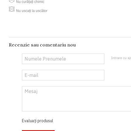
Nu curățați chimic
Nu uscați la uscător
Recenzie sau comentariu nou
Intrare cu aj
Evaluați produsul