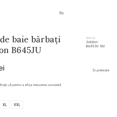
Ro
 de baie bărbați
Articol
Jolidon-
B645JU- NU
don B645JU
ei
În preferate
ficați-vă
pentru a afișa reducerea cumulată
XL
XXL