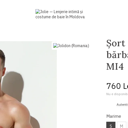
Șort
bărb
MI4
760 L
Nu e disponibi
%
Autenti
Marime
S
M