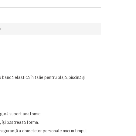
r
 bandă elastică în talie pentru plajă, piscină și
igură suport anatomic.
, își păstrează forma.
siguranță a obiectelor personale mici în timpul