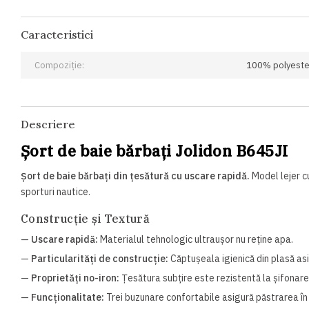
Caracteristici
Compoziție:
100% polyeste
Descriere
Șort de baie bărbați Jolidon B645JI
Șort de baie bărbați din țesătură cu uscare rapidă.
Model lejer cu
sporturi nautice.
Construcție și Textură
—
Uscare rapidă:
Materialul tehnologic ultraușor nu reține apa.
—
Particularități de construcție:
Căptușeala igienică din plasă as
—
Proprietăți no-iron:
Țesătura subțire este rezistentă la șifonare
—
Funcționalitate:
Trei buzunare confortabile asigură păstrarea în 