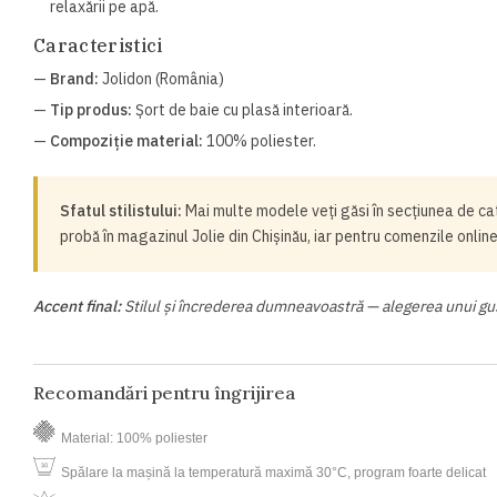
relaxării pe apă.
Caracteristici
—
Brand:
Jolidon (România)
—
Tip produs:
Șort de baie cu plasă interioară.
—
Compoziție material:
100% poliester.
Sfatul stilistului:
Mai multe modele veți găsi în secțiunea de c
probă în magazinul Jolie din Chișinău, iar pentru comenzile onlin
Accent final:
Stilul și încrederea dumneavoastră — alegerea unui gu
Recomandări pentru îngrijirea
Material: 100% poliester
Spălare la mașină la temperatură maximă 30°C, program foarte delicat