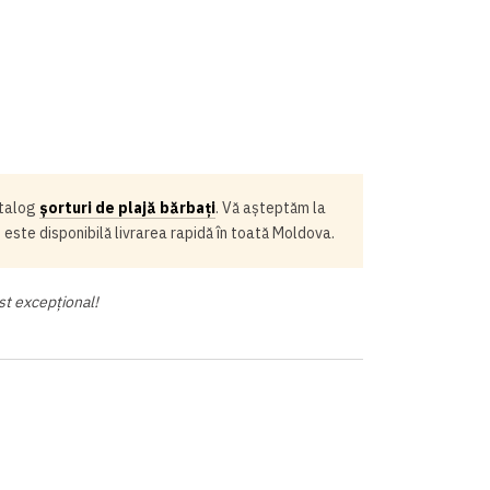
atalog
șorturi de plajă bărbați
. Vă așteptăm la
e este disponibilă livrarea rapidă în toată Moldova.
st excepțional!