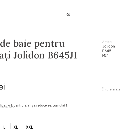
Ro
 de baie pentru
Articol
Jolidon-
B645-
ați Jolidon B645JI
MI4
ei
În preferate
l
ficați-vă
pentru a afișa reducerea cumulată
L
XL
XXL