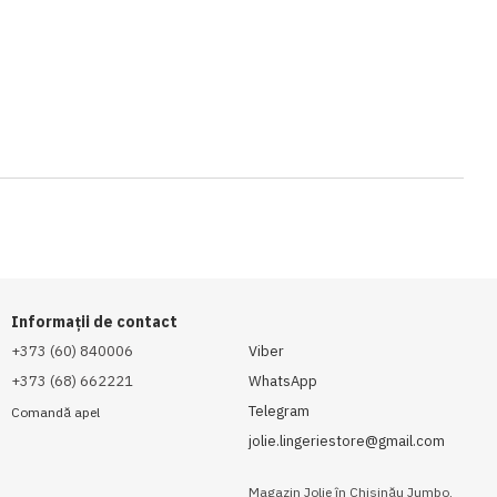
Informații de contact
+373 (60) 840006
Viber
+373 (68) 662221
WhatsApp
Telegram
Comandă apel
jolie.lingeriestore@gmail.com
Magazin Jolie în Chișinău Jumbo,