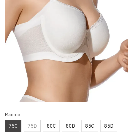
Marime
75C
75D
80C
80D
85C
85D