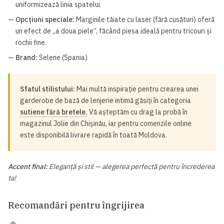
uniformizează linia spatelui.
—
Opcțiuni speciale:
Marginile tăiate cu laser (fără cusături) oferă
un efect de „a doua piele”, făcând piesa ideală pentru tricouri și
rochii fine.
—
Brand:
Selene (Spania)
Sfatul stilistului:
Mai multă inspirație pentru crearea unei
garderobe de bază de lenjerie intimă găsiți în categoria
sutiene fără bretele.
Vă așteptăm cu drag la probă în
magazinul Jolie din Chișinău, iar pentru comenzile online
este disponibilă livrare rapidă în toată Moldova.
Accent final:
Eleganță și stil — alegerea perfectă pentru încrederea
ta!
Recomandări pentru îngrijirea