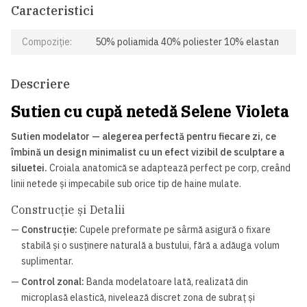
Caracteristici
Compoziție:
50% poliamida 40% poliester 10% elastan
Descriere
Sutien cu cupă netedă Selene Violeta
Sutien modelator — alegerea perfectă pentru fiecare zi, ce
îmbină un design minimalist cu un efect vizibil de sculptare a
siluetei.
Croiala anatomică se adaptează perfect pe corp, creând
linii netede și impecabile sub orice tip de haine mulate.
Construcție și Detalii
—
Construcție:
Cupele preformate pe sârmă asigură o fixare
stabilă și o susținere naturală a bustului, fără a adăuga volum
suplimentar.
—
Control zonal:
Banda modelatoare lată, realizată din
microplasă elastică, nivelează discret zona de subraț și