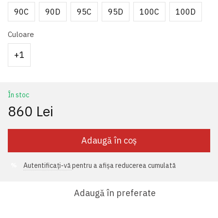
90C
90D
95С
95D
100C
100D
Culoare
+1
În stoc
860 Lei
Adaugă în coș
Autentificați-vă
pentru a afișa reducerea cumulată
%
Adaugă în preferate