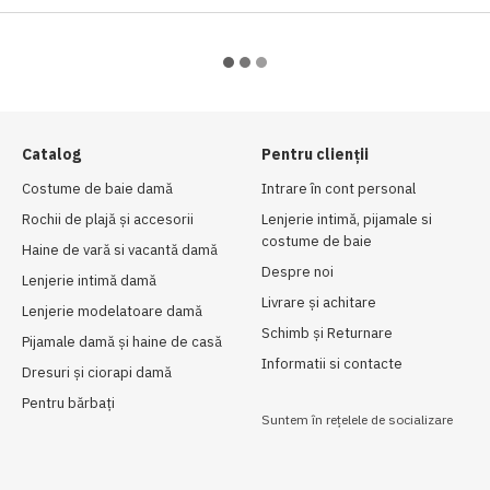
Catalog
Pentru clienții
Costume de baie damă
Intrare în cont personal
Rochii de plajă și accesorii
Lenjerie intimă, pijamale si
costume de baie
Haine de vară si vacantă damă
Despre noi
Lenjerie intimă damă
Livrare și achitare
Lenjerie modelatoare damă
Schimb și Returnare
Pijamale damă și haine de casă
Informatii si contacte
Dresuri și ciorapi damă
Рentru bărbați
Suntem în rețelele de socializare