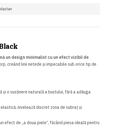
elastan
 Black
nă un design minimalist cu un efect vizibil de
, creând linii netede și impecabile sub orice tip de
și o susținere naturală a bustului, fără a adăuga
lastică, nivelează discret zona de subraț și
 un efect de „a doua piele”, făcând piesa ideală pentru