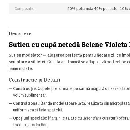
Compoziție:
50% poliamida 40% poliester 10% 
Descriere
Sutien cu cupă netedă Selene Violeta
Sutien modelator — alegerea perfectă pentru fiecare zi, ce îmbi
sculptare a siluetei.
Croiala anatomică se adaptează perfect pe corp
haine mulate.
Construcție și Detalii
—
Construcție:
Cupele preformate pe sârmă asigură o fixare stabilă 
volum suplimentar.
—
Control zonal:
Banda modelatoare lată, realizată din microplasă e
uniformizează linia spatelui.
—
Opcțiuni speciale:
Marginile tăiate cu laser (fără cusături) oferă
tricouri și rochii fine.