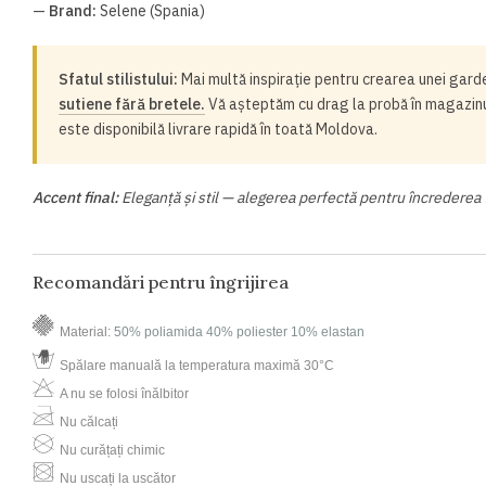
—
Brand:
Selene (Spania)
Sfatul stilistului:
Mai multă inspirație pentru crearea unei garde
sutiene fără bretele.
Vă așteptăm cu drag la probă în magazinul 
este disponibilă livrare rapidă în toată Moldova.
Accent final:
Eleganță și stil — alegerea perfectă pentru încrederea 
Recomandări pentru îngrijirea
Material:
50% poliamida 40% poliester 10% elastan
Spălare manuală la temperatura maximă 30°C
A nu se folosi înălbitor
Nu călcați
Nu curățați chimic
Nu uscați la uscător