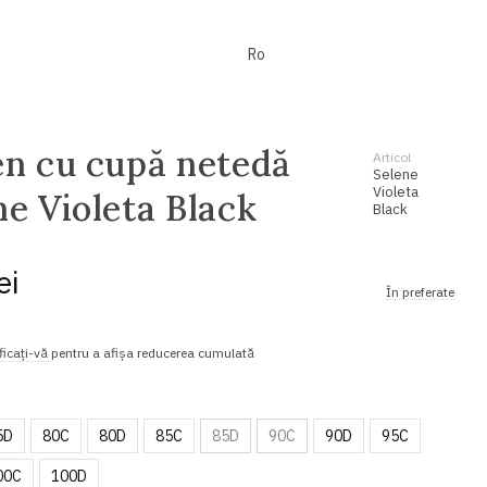
Ro
en cu cupă netedă
Articol
Selene
Violeta
ne Violeta Black
Black
ei
În preferate
ficați-vă
pentru a afișa reducerea cumulată
5D
80C
80D
85C
85D
90C
90D
95С
00C
100D