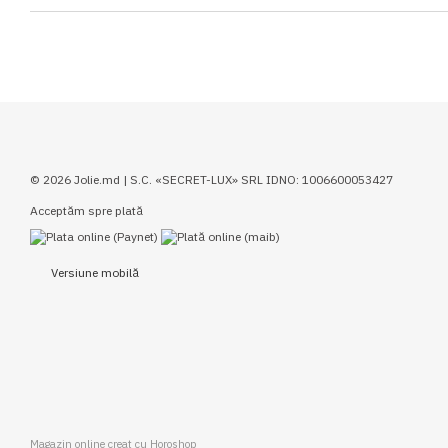
© 2026 Jolie.md | S.C. «SECRET-LUX» SRL IDNO: 1006600053427
Acceptăm spre plată
Versiune mobilă
Magazin online creat cu Horoshop