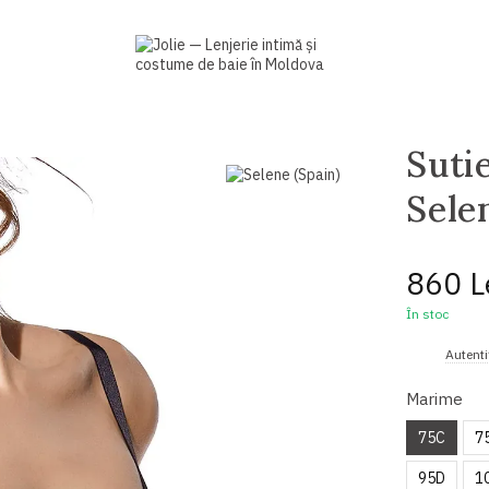
Suti
Sele
860 L
În stoc
%
Autenti
Marime
75C
7
95D
1