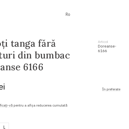
Ro
ți tanga fără
Articol
Doreanse-
6166
turi din bumbac
anse 6166
ei
În preferate
ficați-vă
pentru a afișa reducerea cumulată
L