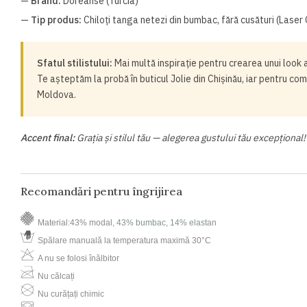
—
Brand:
Doreanse (Turcia)
—
Tip produs:
Chiloți tanga netezi din bumbac, fără cusături (Laser 
Sfatul stilistului:
Mai multă inspirație pentru crearea unui look 
Te așteptăm la probă în buticul Jolie din Chișinău, iar pentru com
Moldova.
Accent final:
Grația și stilul tău — alegerea gustului tău excepțional!
Recomandări pentru îngrijirea
Material:43% modal
, 43% bumbac, 14% elastan
Spălare manuală la temperatura maximă 30°C
A nu se folosi înălbitor
Nu călcați
Nu curățați chimic