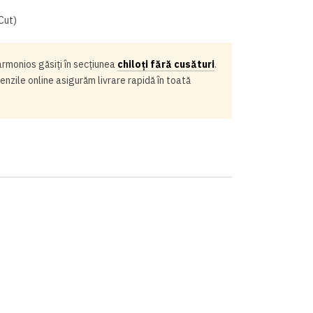
Cut)
armonios găsiți în secțiunea
chiloți fără cusături
.
enzile online asigurăm livrare rapidă în toată