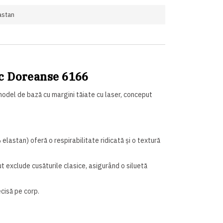
astan
ac Doreanse 6166
odel de bază cu margini tăiate cu laser, conceput
astan) oferă o respirabilitate ridicată și o textură
 exclude cusăturile clasice, asigurând o siluetă
cisă pe corp.