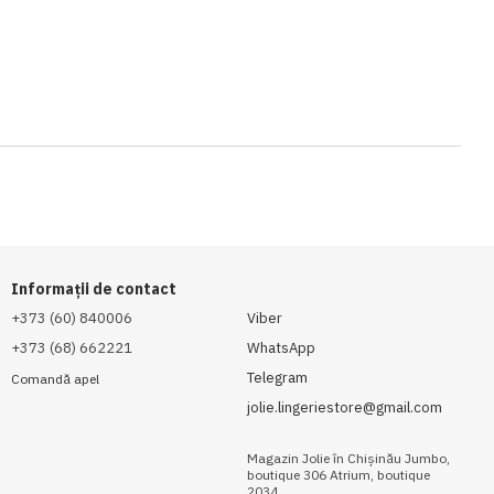
Informații de contact
+373 (60) 840006
Viber
+373 (68) 662221
WhatsApp
Telegram
Comandă apel
jolie.lingeriestore@gmail.com
Magazin Jolie în Chișinău Jumbo,
boutique 306 Atrium, boutique
2034