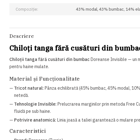
Compoziție:
43% modal, 43% bumbac, 14% el
Descriere
Chiloți tanga fără cusături din bumb
Chiloții tanga fără cusături din bumbac
Doreanse Invisible — un m
pentru haine mulate.
Material și Funcționalitate
—
Tricot natural:
Pânza echilibrată (45% bumbac, 45% modal, 10% el
netedă.
—
Tehnologie Invisible:
Prelucrarea marginilor prin metoda Free Cut
fluidă pe sub haine.
—
Potrivire anatomică:
Linia joasă a taliei garantează o mulare pre
Caracteristici