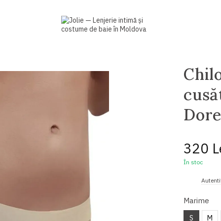
Chilo
cusă
Dore
320 L
În stoc
%
Autenti
Marime
S
M