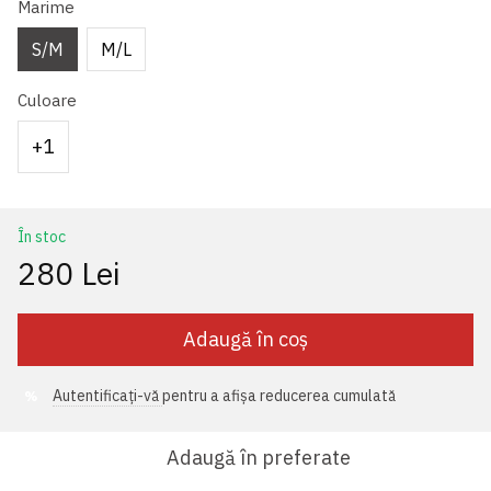
Marime
S/M
M/L
Culoare
+1
În stoc
280 Lei
Adaugă în coș
Autentificați-vă
pentru a afișa reducerea cumulată
%
Adaugă în preferate