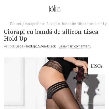
Dresuri și ciorapi damă
Ciorapi cu bandă de silicon Lisca Hold Up
Ciorapi cu bandă de silicon Lisca
Hold Up
Articol:
Lisca-HoldUp15Den-Black
Lasa-ți un comentariu