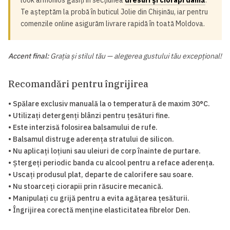
look armonios găsiți în secțiunea
dresuri și ciorapi damă
.
Te așteptăm la probă în buticul Jolie din Chișinău, iar pentru
comenzile online asigurăm livrare rapidă în toată Moldova.
Accent final:
Grația și stilul tău — alegerea gustului tău excepțional!
Recomandări pentru îngrijirea
• Spălare exclusiv manuală la o temperatură de maxim 30°C.
• Utilizați detergenți blânzi pentru țesături fine.
• Este interzisă folosirea balsamului de rufe.
• Balsamul distruge aderența stratului de silicon.
• Nu aplicați loțiuni sau uleiuri de corp înainte de purtare.
• Ștergeți periodic banda cu alcool pentru a reface aderența.
• Uscați produsul plat, departe de calorifere sau soare.
• Nu stoarceți ciorapii prin răsucire mecanică.
• Manipulați cu grijă pentru a evita agățarea țesăturii.
• Îngrijirea corectă menține elasticitatea fibrelor Den.