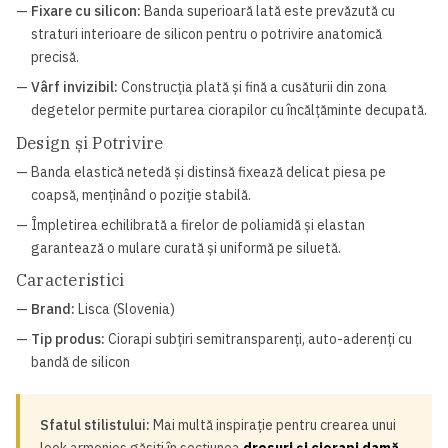
—
Fixare cu silicon:
Banda superioară lată este prevăzută cu
straturi interioare de silicon pentru o potrivire anatomică
precisă.
—
Vârf invizibil:
Construcția plată și fină a cusăturii din zona
degetelor permite purtarea ciorapilor cu încălțăminte decupată.
Design și Potrivire
— Banda elastică netedă și distinsă fixează delicat piesa pe
coapsă, menținând o poziție stabilă.
— Împletirea echilibrată a firelor de poliamidă și elastan
garantează o mulare curată și uniformă pe siluetă.
Caracteristici
—
Brand:
Lisca (Slovenia)
—
Tip produs:
Ciorapi subțiri semitransparenți, auto-aderenți cu
bandă de silicon
Sfatul stilistului:
Mai multă inspirație pentru crearea unui