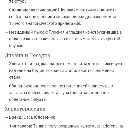
текстуру.
—
Силиконовая фиксация:
Широкая эластичная манжета
снабжена внутренними силиконовыми дорожками для
точного анатомического прилегания.
—
Невидимый мысок:
Плоская и гладкая конструкция шва в
области пальцев позволяет сочетать модель с открытой
обувью.
Дизайн и Посадка
— Элегантная гладкая манжета мягко и надежно фиксирует
изделие на бедре, сохраняя стабильность положения
стана.
— Сбалансированное переплетение нитей полиамида и
эластана обеспечивает аккуратное и равномерное
облегание силуэта.
Характеристики
—
Бренд:
Lisca (Словения)
—
Тип товара:
Тонкие полупрозрачные чулки auto-aderenți на