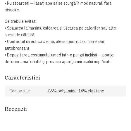
• Nu stoarceți — lăsați apa să se scurgă în mod natural, fără
răsucire.
Ce trebuie evitat
• Spălarea la mașină, călcarea și uscarea pe calorifer sau alte
surse de căldură.
• Contactul direct cu creme, uleiuri pentru bronzare sau
autobronzant.
• Depozitarea costumului umed într-o pungă închisă — poate
deteriora materialul și provoca apariția mirosului neplăcut.
Caracteristici
Compoziție:
86% polyamide, 14% elastane
Recenzii