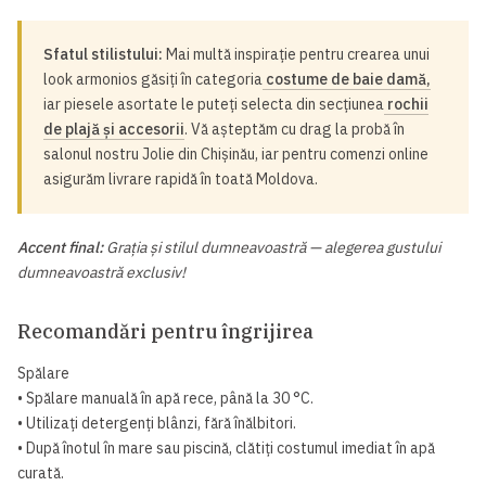
Sfatul stilistului:
Mai multă inspirație pentru crearea unui
look armonios găsiți în categoria
costume de baie damă,
iar piesele asortate le puteți selecta din secțiunea
rochii
de plajă și accesorii
. Vă așteptăm cu drag la probă în
salonul nostru Jolie din Chișinău, iar pentru comenzi online
asigurăm livrare rapidă în toată Moldova.
Accent final:
Grația și stilul dumneavoastră — alegerea gustului
dumneavoastră exclusiv!
Recomandări pentru îngrijirea
Spălare
• Spălare manuală în apă rece, până la 30 °C.
• Utilizați detergenți blânzi, fără înălbitori.
• După înotul în mare sau piscină, clătiți costumul imediat în apă
curată.