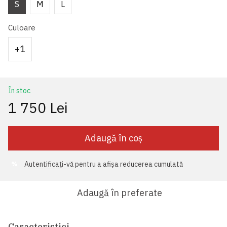
S
M
L
Culoare
+1
În stoc
1 750 Lei
Adaugă în coș
Autentificați-vă
pentru a afișa reducerea cumulată
%
Adaugă în preferate
Caracteristici