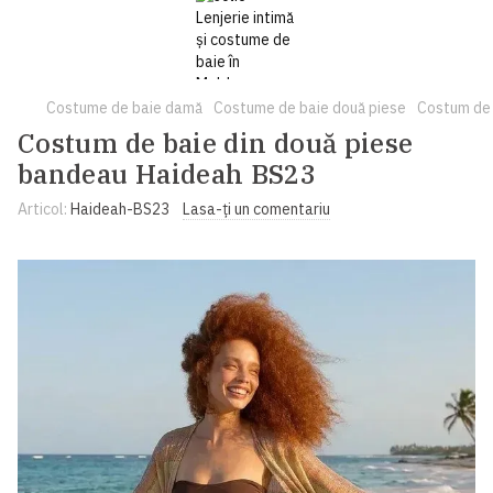
Costume de baie damă
Costume de baie două piese
Costum de 
Costum de baie din două piese
bandeau Haideah BS23
Articol:
Haideah-BS23
Lasa-ți un comentariu