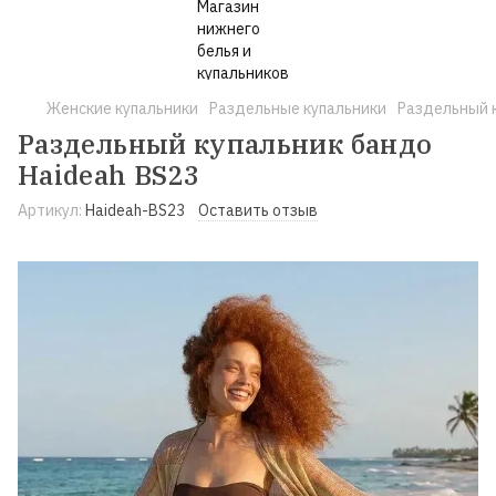
Женские купальники
Раздельные купальники
Раздельный к
Раздельный купальник бандо
Haideah BS23
Артикул:
Haideah-BS23
Оставить отзыв