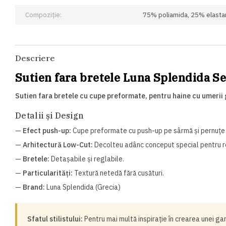
Compoziție:
75% poliamida, 25% elasta
Descriere
Sutien fara bretele Luna Splendida S
Sutien fara bretele cu cupe preformate, pentru haine cu umerii g
Detalii și Design
—
Efect push-up:
Cupe preformate cu push-up pe sârmă și pernuțe
—
Arhitectură Low-Cut:
Decolteu adânc conceput special pentru roc
—
Bretele:
Detașabile și reglabile.
—
Particularități:
Textură netedă fără cusături.
—
Brand:
Luna Splendida (Grecia)
Sfatul stilistului:
Pentru mai multă inspirație în crearea unei ga