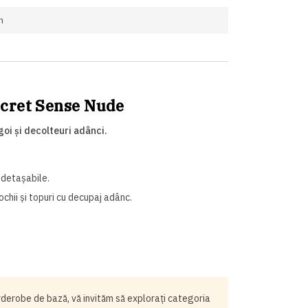
n
ecret Sense Nude
oi și decolteuri adânci.
 detașabile.
hii și topuri cu decupaj adânc.
rderobe de bază, vă invităm să explorați categoria