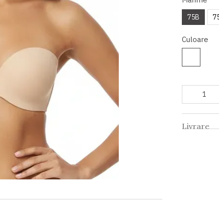
75B
7
Culoare
Livrare