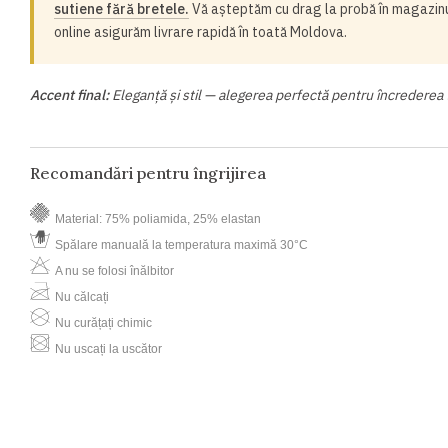
sutiene fără bretele.
Vă așteptăm cu drag la probă în magazinul
online asigurăm livrare rapidă în toată Moldova.
Accent final:
Eleganță și stil — alegerea perfectă pentru încrederea 
Recomandări pentru îngrijirea
Material: 75% poliamida, 25% elastan
Spălare manuală la temperatura maximă 30°C
A nu se folosi înălbitor
Nu călcați
Nu curățați chimic
Nu uscați la uscător