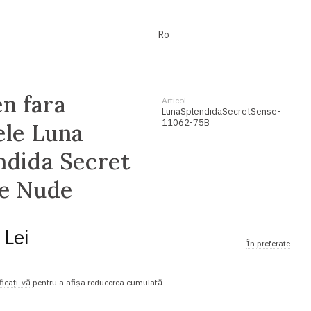
Ro
en fara
Articol
LunaSplendidaSecretSense-
11062-75B
ele Luna
ndida Secret
e Nude
 Lei
În preferate
ficați-vă
pentru a afișa reducerea cumulată