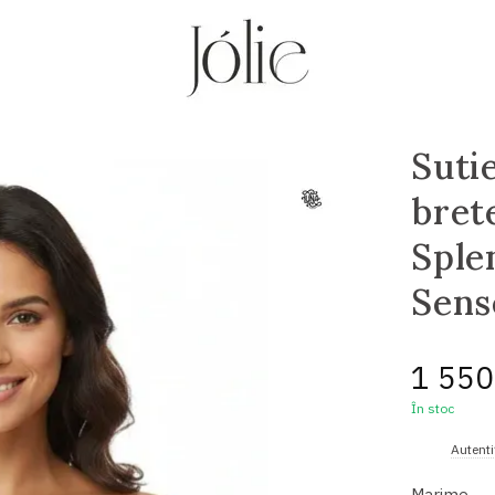
Suti
bret
Sple
Sens
1 550
În stoc
%
Autenti
Marime