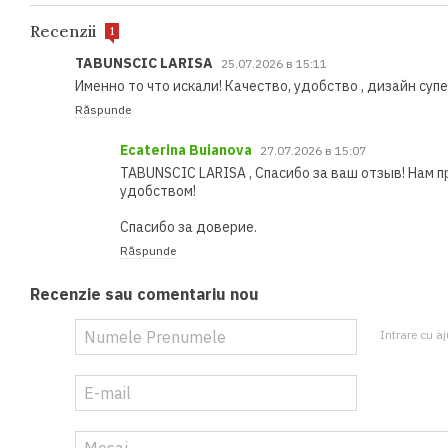
Recenzii
1
TABUNSCIC LARISA
25.07.2026 в 15:11
Именно то что искали! Качество, удобство , дизайн супе
Răspunde
Ecaterina Buianova
27.07.2026 в 15:07
TABUNSCIC LARISA , Спасибо за ваш отзыв! Нам п
удобством!
Спасибо за доверие.
Răspunde
Recenzie sau comentariu nou
Intrare cu aj