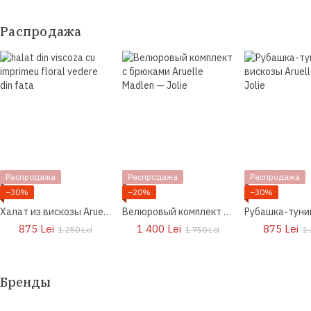
Распродажа
Распродажа
Распродажа
Распродажа
−30%
−20%
−30%
Халат из вискозы Aruelle Harmony
Велюровый комплект с брюками Aruelle Madlen
875 Lei
1 400 Lei
875 Lei
1 250 Lei
1 750 Lei
1 
Бренды