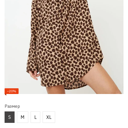
−20%
Размер
S
M
L
XL