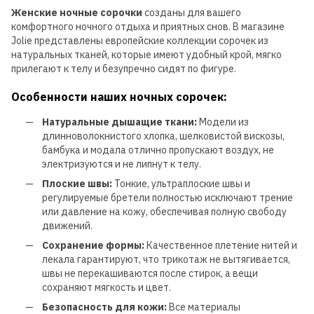
Женские ночные сорочки
созданы для вашего
комфортного ночного отдыха и приятных снов. В магазине
Jolie представлены европейские коллекции сорочек из
натуральных тканей, которые имеют удобный крой, мягко
прилегают к телу и безупречно сидят по фигуре.
Особенности наших ночных сорочек:
Натуральные дышащие ткани:
Модели из
длинноволокнистого хлопка, шелковистой вискозы,
бамбука и модала отлично пропускают воздух, не
электризуются и не липнут к телу.
Плоские швы:
Тонкие, ультраплоские швы и
регулируемые бретели полностью исключают трение
или давление на кожу, обеспечивая полную свободу
движений.
Сохранение формы:
Качественное плетение нитей и
лекала гарантируют, что трикотаж не вытягивается,
швы не перекашиваются после стирок, а вещи
сохраняют мягкость и цвет.
Безопасность для кожи:
Все материалы