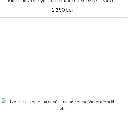
Бюстгальтер пуш-ап без косточек DKNY DK4511
1 250 Lei