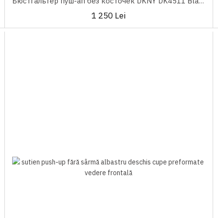
Бюстгальтер пуш-ап без косточек DKNY DK4511 Black
1 250 Lei