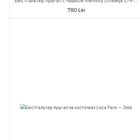
Бюстгальтер пуш-ап с чашкой memory Orhideja 179-736
780 Lei