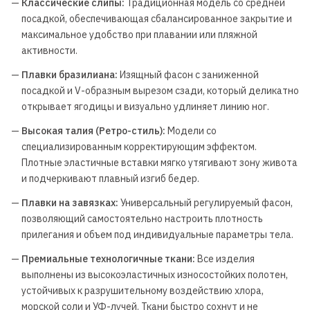
—
Классические слипы:
Традиционная модель со средней
посадкой, обеспечивающая сбалансированное закрытие и
максимальное удобство при плавании или пляжной
активности.
—
Плавки бразилиана:
Изящный фасон с заниженной
посадкой и V-образным вырезом сзади, который деликатно
открывает ягодицы и визуально удлиняет линию ног.
—
Высокая талия (Ретро-стиль):
Модели со
специализированным корректирующим эффектом.
Плотные эластичные вставки мягко утягивают зону живота
и подчеркивают плавный изгиб бедер.
—
Плавки на завязках:
Универсальный регулируемый фасон,
позволяющий самостоятельно настроить плотность
прилегания и объем под индивидуальные параметры тела.
—
Премиальные технологичные ткани:
Все изделия
выполнены из высокоэластичных износостойких полотен,
устойчивых к разрушительному воздействию хлора,
морской соли и УФ-лучей. Ткани быстро сохнут и не