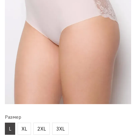
Размер
L
XL
2XL
3XL