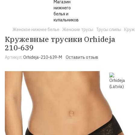
Женское нижнее белье
Женские трусы
Трусы слипы
Круж
Кружевные трусики Orhideja
210-639
Артикул:
Orhideja-210-639-M
Оставить отзыв