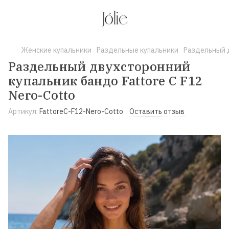
Женские купальники
Раздельные купальники
Раздельный д
Раздельный двухсторонний
купальник бандо Fattore C F12
Nero-Cotto
Артикул:
FattoreC-F12-Nero-Cotto
Оставить отзыв