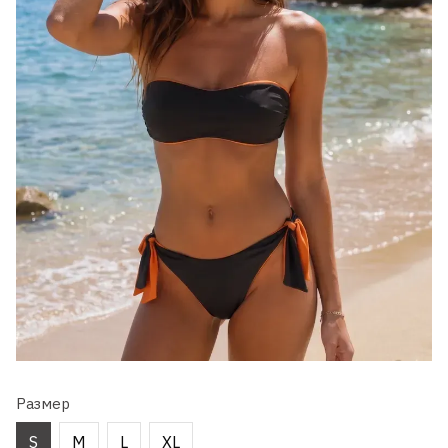
Размер
S
M
L
XL