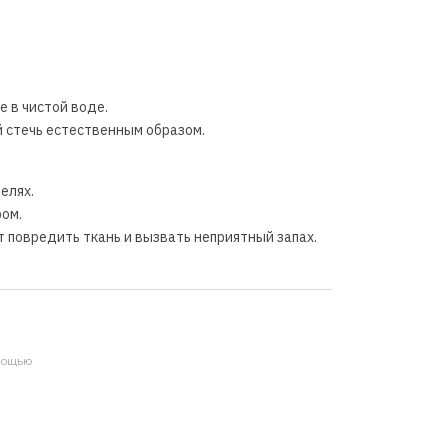
е в чистой воде.
й стечь естественным образом.
елях.
ром.
т повредить ткань и вызвать неприятный запах.
мощью