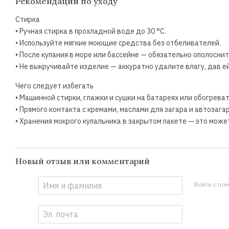
Рекомендации по уходу
Стирка
• Ручная стирка в прохладной воде до 30 °C.
• Используйте мягкие моющие средства без отбеливателей.
• После купания в море или бассейне — обязательно ополоснит
• Не выкручивайте изделие — аккуратно удалите влагу, дав е
Чего следует избегать
• Машинной стирки, глажки и сушки на батареях или обогреват
• Прямого контакта с кремами, маслами для загара и автозага
• Хранения мокрого купальника в закрытом пакете — это може
Новый отзыв или комментарий
Войти с по