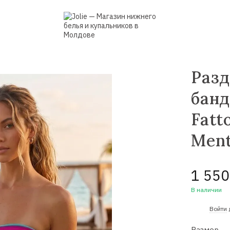
Разд
банд
Fatt
Men
1 550
В наличии
%
Войти
Размер