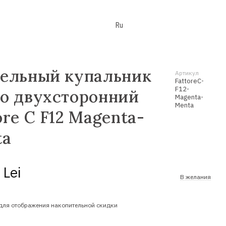
Ru
ельный купальник
Артикул
FattoreC-
F12-
о двухсторонний
Magenta-
Menta
ore C F12 Magenta-
ta
 Lei
В желания
для отображения накопительной скидки