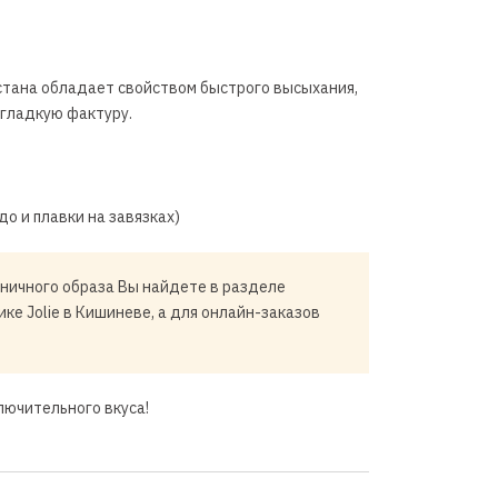
стана обладает свойством быстрого высыхания,
гладкую фактуру.
о и плавки на завязках)
ничного образа Вы найдете в разделе
ике Jolie в Кишиневе, а для онлайн-заказов
лючительного вкуса!