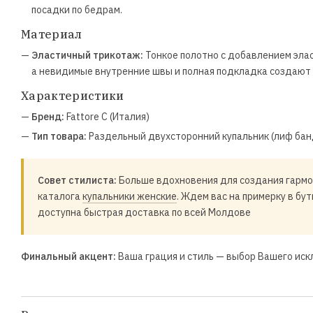
посадки по бедрам.
Материал
—
Эластичный трикотаж:
Тонкое полотно с добавлением эла
а невидимые внутренние швы и полная подкладка создают 
Характеристики
—
Бренд:
Fattore C (Италия)
—
Тип товара:
Раздельный двухсторонний купальник (лиф банд
Совет стилиста:
Больше вдохновения для создания гармо
каталога
купальники женские
. Ждем вас на примерку в бут
доступна быстрая доставка по всей Молдове
Финальный акцент:
Ваша грация и стиль — выбор Вашего иск