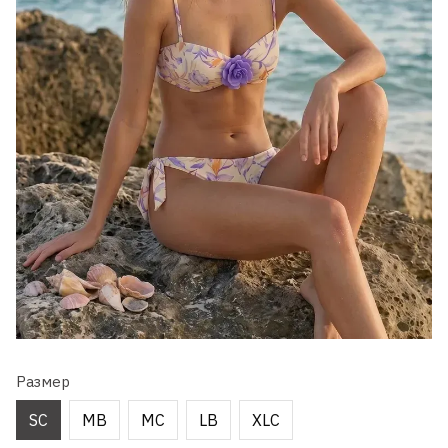
Размер
SC
MB
MC
LB
XLC