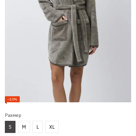
−10%
Размер
S
M
L
XL