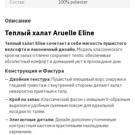
Состав:
100% poliester
Описание
Теплый халат Aruelle Eline
Теплый халат Eline сочетает в себе мягкость пушистого
велсофта и лаконичный дизайн.
Модель классического
кроя на запах отлично сохраняет тепло, обеспечивая
абсолютный комфорт и домашний уют в прохладные дни.
Конструкция и Фактура
—
Двойная текстура:
Пушистый плюшевый ворс снаружи и
гладкий трикотаж с внутренней стороны делают халат
невероятно приятным к телу.
—
Крой на запах:
Классический фасон с изящным V-образным
вырезом и удобным съемным поясом для идеальной
посадки по талии.
—
Элегантные детали:
Дизайн дополнен утонченным
контрастным кантом и практичными накладными
карманами.