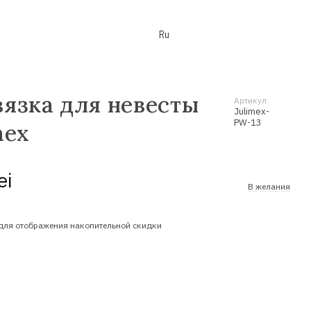
Ru
язка для невесты
Артикул
Julimex-
PW-13
mex
ei
В желания
для отображения накопительной скидки