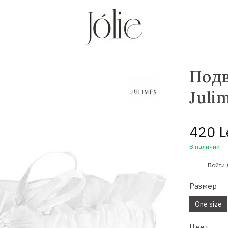
Подв
Juli
420 L
В наличии
%
Войти
Размер
One size
Цвет