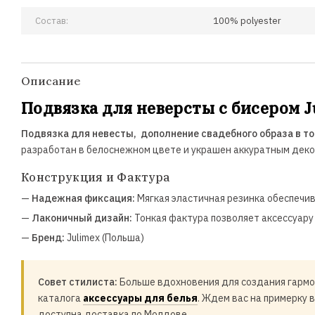
Состав:
100% polyester
Описание
Подвязка для неверсты с бисером J
Подвязка для невесты, дополнение свадебного образа в т
разработан в белоснежном цвете и украшен аккуратным декор
Конструкция и Фактура
—
Надежная фиксация:
Мягкая эластичная резинка обеспечив
—
Лаконичный дизайн:
Тонкая фактура позволяет аксессуару
—
Бренд:
Julimex (Польша)
Совет стилиста:
Больше вдохновения для создания гармо
каталога
аксессуары для белья
. Ждем вас на примерку в
доступна доставка по Молдове.