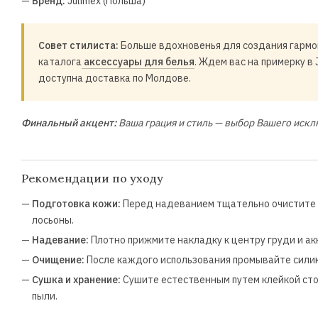
—
Бренд:
Julimex (Польша)
Совет стилиста:
Больше вдохновенья для создания гармо
каталога
аксессуары для белья
. Ждем вас на примерку в 
доступна доставка по Молдове.
Финальный акцент:
Ваша грация и стиль — выбор Вашего искл
Рекомендации по уходу
—
Подготовка кожи:
Перед надеванием тщательно очистите и
лосьоны.
—
Надевание:
Плотно прижмите накладку к центру груди и акк
—
Очищение:
После каждого использования промывайте силик
—
Сушка и хранение:
Сушите естественным путем клейкой сто
пыли.