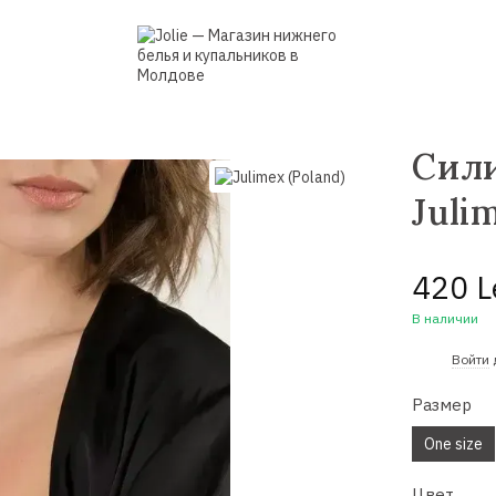
Сил
Juli
420 L
В наличии
%
Войти
Размер
One size
Цвет