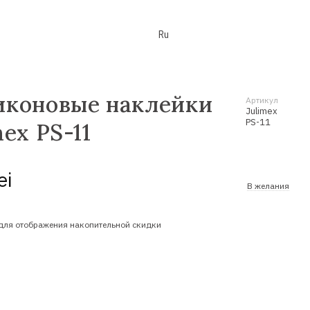
Ru
иконовые наклейки
Артикул
Julimex
PS-11
mex PS-11
ei
В желания
для отображения накопительной скидки