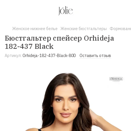
Женское нижнее белье
Женские бюстгальтеры
Формованн
Бюстгальтер спейсер Orhideja
182-437 Black
Артикул:
Orhideja-182-437-Black-80D
Оставить отзыв