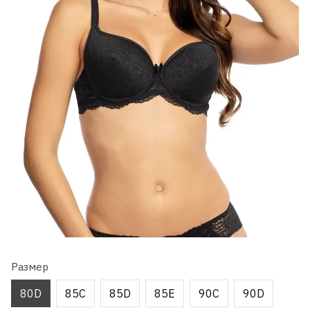
Размер
80D
85C
85D
85E
90C
90D