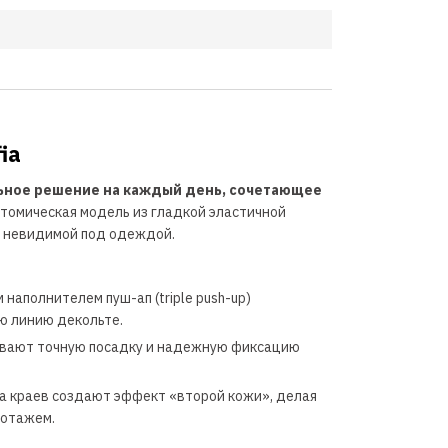
n
ia
альное решение на каждый день, сочетающее
томическая модель из гладкой эластичной
я невидимой под одеждой.
аполнителем пуш-ап (triple push-up)
ю линию декольте.
ивают точную посадку и надежную фиксацию
а краев создают эффект «второй кожи», делая
котажем.