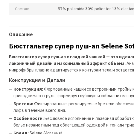
Состав:
57% poliamida 30% poliester 13% elasta
Описание
Бюстгальтер супер пуш-ап Selene Sof
Бюстгальтер супер пуш-ап с гладкой чашкой — это иде
лаконичный дизайн и максимальный эффект объема.
Ана
микрофибры плавно адаптируется к контурам тела и остаетс
Конструкция и Детали
—
Конструкция:
Формованные чашки со встроенным тройным н
приподнимают грудь, формируя глубокую и соблазнительну
—
Бретели:
Фиксированные, регулируемые бретели обеспеч
лифа в течение всего дня.
—
Особенности:
Бесшовное исполнение и лазерная обработк
белье незаметным под облегающей одеждой и тонким три
—
Бренд:
Selene (Испания)