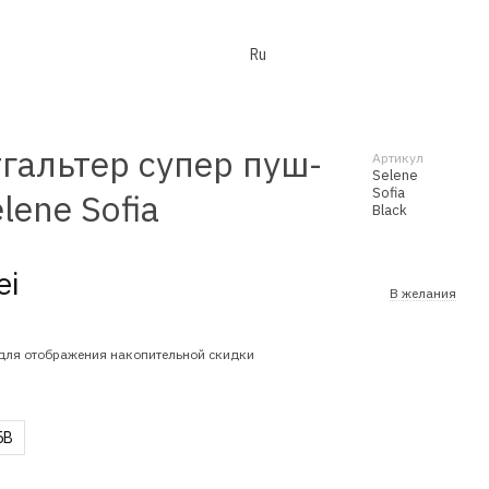
Ru
гальтер супер пуш-
Артикул
Selene
Sofia
lene Sofia
Black
ei
В желания
для отображения накопительной скидки
5B