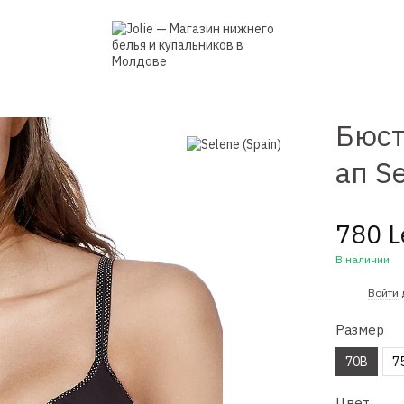
Бюст
ап Se
780 L
В наличии
%
Войти
Размер
70B
7
Цвет